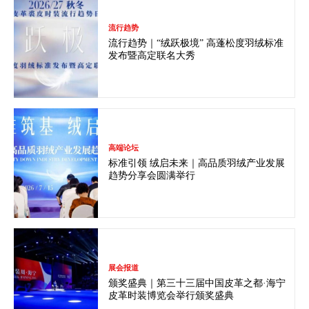
流行趋势
流行趋势｜“绒跃极境” 高蓬松度羽绒标准
发布暨高定联名大秀
高端论坛
标准引领 绒启未来｜高品质羽绒产业发展
趋势分享会圆满举行
展会报道
颁奖盛典｜第三十三届中国皮革之都·海宁
皮革时装博览会举行颁奖盛典