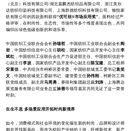
（北京）科技有限公司/湖北嘉麟杰纺织品有限公司、浙江美欣
达纺织印染科技有限公司、上海群德纺织科技有限公司、愉悦家
纺有限公司的四款面料获得
“优可丝®市场应用奖”
。面料经过严
格评审，在时尚性、生态性、市场性等多个维度表现出色，共同
编织出绿色低碳创新的和谐乐章。
中国纺织工业联合会会长
孙瑞哲
，中国纺织工业联合会副会长
阎
岩
，中国纺织信息中心主任
胡松
，国家纺织产品开发中心主任
李
斌红
，中国纺织工业联合会生产力促进部主任、中国纺织信息中
心副主任
李波
，国家纺织产品开发中心副主任
陈宝建
、总工程师
宋富佳
，中共绍兴市柯桥区委常委、中国轻纺城党工委书记
袁笑
文
，中国轻纺城党工委副书记、建管委主任
孙伟刚
，柯桥区工商
联党组成员、副主席
马周勇
，赛得利集团副总裁
刘涛
，上海腾达
展览服务有限公司业务总监
涂善
等领导嘉宾共同见证了这一荣誉
时刻。
生生不息
多场景应用开拓时尚新境界
如今，消费模式和社会环境的变化催生新的时尚，品牌和设计师
都在寻找新风向，而作为纺织产业链的上游，纤维新技术、新产