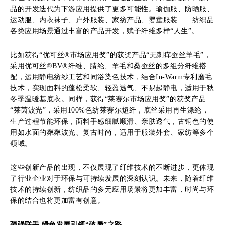
品的开发迭代为下游应用提供了更多可能性。瑜伽服、防晒服、
运动服、内衣袜子、户外服装、家纺产品、婴童服装……纺织品
各类应用场景通过丰富的产品开发，赋予纤维多样“人生”。
比如获得“优可丝®市场应用奖”的获奖产品“无刺痒蚕丝羊毛”，
采用优可丝®BV®纤维、腈纶、羊毛和桑蚕丝的多组分纤维搭
配，运用静电纺纱工艺和同浴染色技术，结合In-Warm专利磨毛
技术，实现面料的蓬松柔软、轻盈透气、不易起静电，适用于秋
冬季温暖基底衣。同样，获得“莱赛尔市场应用奖”的获奖产品
“莱茵波光”，采用100%色纺莱赛尔短纤，底丝采用再生涤纶，
生产过程节能环保，面料手感细腻顺滑、亲肤透气，古铜色的使
用如水面的粼粼波光、复古时尚，适用于服装外套、家纺等多个
领域。
这些创新产品的出现，不仅展现了纤维技术的不断进步，更体现
了行业企业对于环保与可持续发展的深刻认识。未来，随着纤维
技术的持续创新，纺织品的多元应用场景将更加丰富，时尚与环
保的结合也将更加富有创意。
强强联手
绿色发展引领“破局”之路