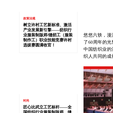
政策法规
树立许村工艺新标准、激活
产业发展新引擎——纺织行
悠悠六轶，漫
业服装制版师/缝纫工（服装
制作工）职业技能竞赛许村
了60周年的
选拔赛圆满收官！
中国纺织业的
织人共同的成
时尚
匠心比武立工艺标杆——全
国纺织行业服装制版师、缝