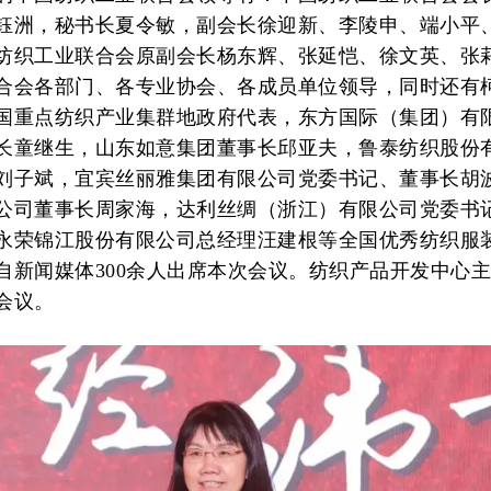
钰洲，秘书长夏令敏，副会长徐迎新、李陵申、端小平
纺织工业联合会原副会长杨东辉、张延恺、徐文英、张
合会各部门、各专业协会、各成员单位领导，同时还有
国重点纺织产业集群地政府代表，东方国际（集团）有
长童继生，山东如意集团董事长邱亚夫，鲁泰纺织股份
刘子斌，宜宾丝丽雅集团有限公司党委书记、董事长胡
公司董事长周家海，达利丝绸（浙江）有限公司党委书
永荣锦江股份有限公司总经理汪建根等全国优秀纺织服
自新闻媒体300余人出席本次会议。纺织产品开发中心
会议。