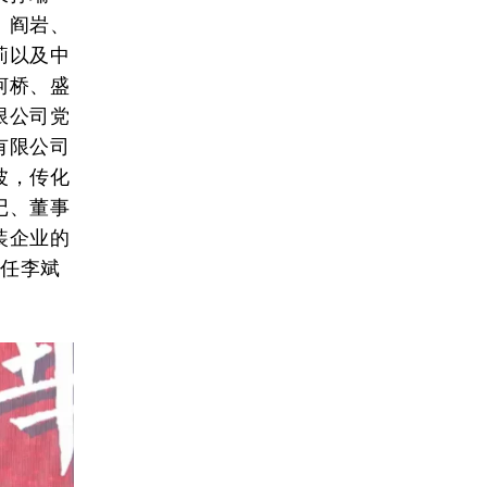
、阎岩、
莉以及中
柯桥、盛
限公司党
有限公司
波，传化
记、董事
装企业的
主任李斌