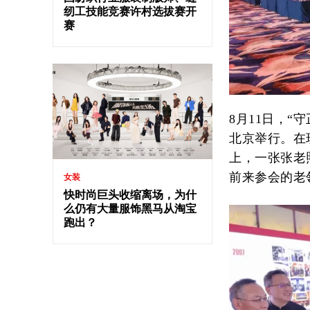
纫工技能竞赛许村选拔赛开
赛
8月11日，“
北京举行。在现
上，一张张老
前来参会的老
女装
快时尚巨头收缩离场，为什
么仍有大量服饰黑马从淘宝
跑出？