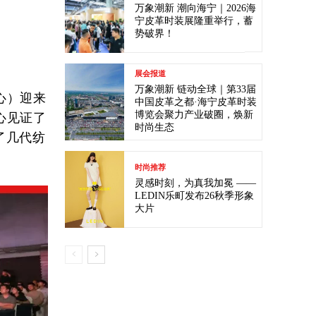
万象潮新 潮向海宁｜2026海
宁皮革时装展隆重举行，蓄
势破界！
展会报道
万象潮新 链动全球｜第33届
心）迎来
中国皮革之都·海宁皮革时装
博览会聚力产业破圈，焕新
心见证了
时尚生态
了几代纺
时尚推荐
灵感时刻，为真我加冕 ——
LEDIN乐町发布26秋季形象
大片