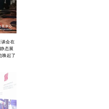
座谈会在
”静态展
也唤起了