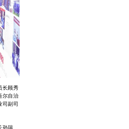
员长顾秀
吾尔自治
业司副司
长孙瑞