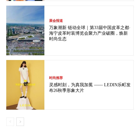
展会报道
万象潮新 链动全球｜第33届中国皮革之都·
海宁皮革时装博览会聚力产业破圈，焕新
时尚生态
时尚推荐
灵感时刻，为真我加冕 —— LEDIN乐町发
布26秋季形象大片