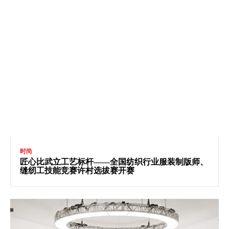
时尚
匠心比武立工艺标杆——全国纺织行业服装制版师、
缝纫工技能竞赛许村选拔赛开赛