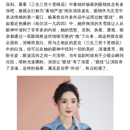
深刻。看看《三生三世十里桃花》中素锦对杨幂的眼睛执念有多
深吧，被观众们称为“素锦严选”绝非浪得虚名。眼睛作为五官中
表达情绪的第一窗口，杨幂曾在许多作品中运用过她“眼技”，例
如最近热播的《哈尔滨一九四四》中，她所饰演的关雪就让人从
眼神中读到了非常多的内容，她的愤怒、克制、执着、蔑视、狠
戾都通过一双眼睛将这些情绪完整的“拽”了出来，就这样摆在观
众面前，清晰而直白。而与之相反的是在《三生三世十里桃花》
中的白浅，你可以在她的眼神中找到一切的美好，清澈透亮，顾
盼生姿，眼波流转之间一片清明，当年追剧时就有不少观众瞬间
沦陷，堪称光速圈粉。演技让“眼技”有了深度，“眼技”让演技有
了灵魂，这样的杨幂，属实是自带“外挂”，有点犯规了。