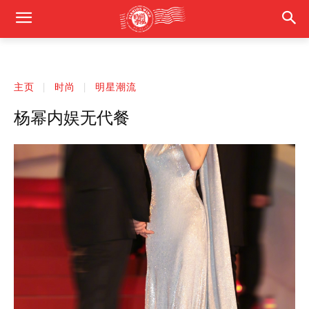
主页
时尚
明星潮流
杨幂内娱无代餐