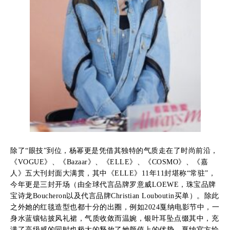
除了“眼技”到位，杨幂更是凭借其独特的气质走在了时尚前沿，
《VOGUE》、《Bazaar》、《ELLE》、《COSMO》、《嘉
人》五大刊封面大满贯，其中《ELLE》11年11封堪称“常驻”，
今年更是三封开场（由全球代言品牌罗意威LOEWE，珠宝品牌
宝诗龙Boucheron以及代言品牌Christian Louboutin买单）。除此
之外她的红毯造型也都十分的出圈，例如2024戛纳电影节中，一
身水蓝镶钻披风礼裙，气质收敛而温婉，银叶耳坠点缀其中，充
满了高级感的同时也极大的释放了她颜值上的优势，戛纳官方给