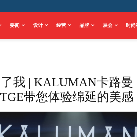
要闻
设计
经营
品牌
展会
时尚
了我 | KALUMAN卡路曼
4 CTGE带您体验绵延的美感