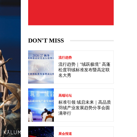
DON'T MISS
流行趋势
流行趋势｜“绒跃极境” 高蓬
松度羽绒标准发布暨高定联
名大秀
高端论坛
标准引领 绒启未来｜高品质
羽绒产业发展趋势分享会圆
满举行
展会报道