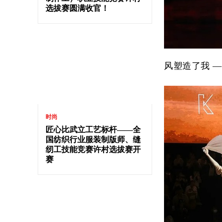
选拔赛圆满收官！
风塑造了我 —
时尚
匠心比武立工艺标杆——全
国纺织行业服装制版师、缝
纫工技能竞赛许村选拔赛开
赛