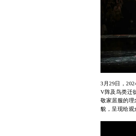
3月29日，2
V阵及鸟类迁
敬家居服的理
貌，呈现给观