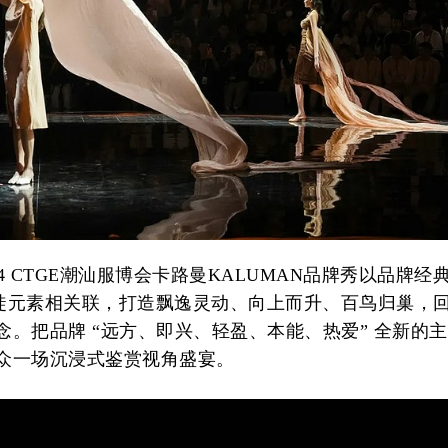
024 CTGE潮汕服博会卡路曼KALUMAN品牌秀以品牌经
徙元素相关联，打造飘逸灵动、向上而升、百鸟归巢，
念。把品牌 “远方、即兴、轻盈、本能、热爱” 全新的
众一场沉浸式鉴赏视角盛宴。