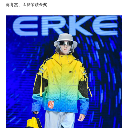
蒋育杰、孟良荣获金奖