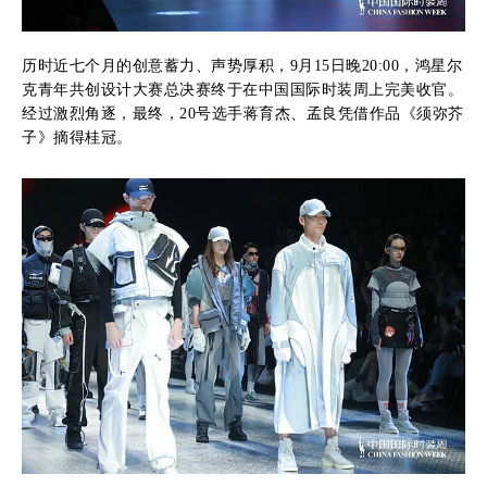
历时近七个月的创意蓄力、声势厚积，9月15日晚20:00，鸿星尔
克青年共创设计大赛总决赛终于在中国国际时装周上完美收官。
经过激烈角逐，最终，20号选手蒋育杰、孟良凭借作品《须弥芥
子》摘得桂冠。