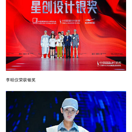
李晅仪荣获银奖