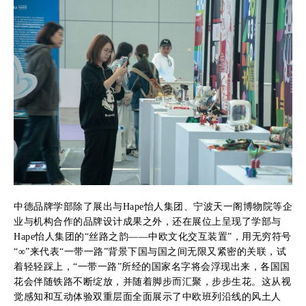
中德品牌学部除了展出与Hape怡人集团、宁波天一阁博物院等企
业与机构合作的品牌设计成果之外，还在展位上呈现了学部与
Hape怡人集团的“丝路之韵——中欧文化交互装置”，用无穷符号
“∞”来代表“一带一路”背景下国与国之间无限又紧密的关联，试
着轻轻踩上，“一带一路”所经的国家名字将会浮现出来，各国国
花会伴随铁路不断绽放，并随着脚步而汇聚，步步生花。这从视
觉感知和互动体验双重层面全面展示了中欧班列沿线的风土人