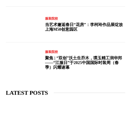
服装院校
当艺术邂逅春日“花房”：李柯玲作品展绽放
上海M50创意园区
服装院校
聚焦 | “双创”沃土生乔木，璞玉精工润华邦
——“江服日”于2025中国国际时装周（春
季）闪耀谢幕
LATEST POSTS