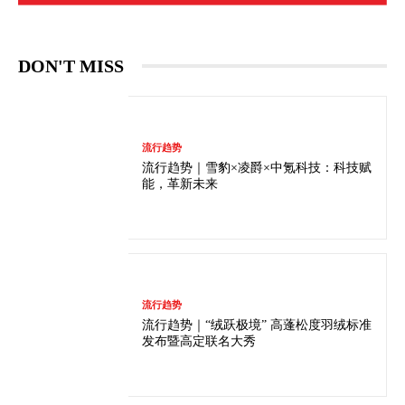
DON'T MISS
流行趋势
流行趋势｜雪豹×凌爵×中氪科技：科技赋
能，革新未来
流行趋势
流行趋势｜“绒跃极境” 高蓬松度羽绒标准
发布暨高定联名大秀