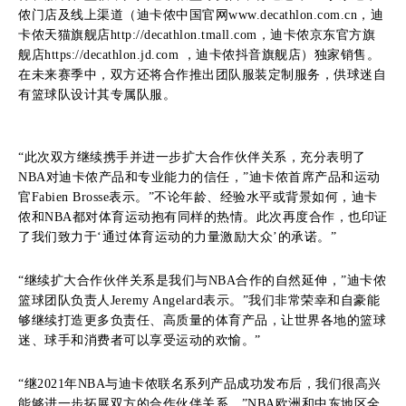
侬门店及线上渠道（迪卡侬中国官网www.decathlon.com.cn，迪
卡侬天猫旗舰店http://decathlon.tmall.com，迪卡侬京东官方旗
舰店https://decathlon.jd.com ，迪卡侬抖音旗舰店）独家销售。
在未来赛季中，双方还将合作推出团队服装定制服务，供球迷自
有篮球队设计其专属队服。
“此次双方继续携手并进一步扩大合作伙伴关系，充分表明了
NBA对迪卡侬产品和专业能力的信任，”迪卡侬首席产品和运动
官Fabien Brosse表示。”不论年龄、经验水平或背景如何，迪卡
侬和NBA都对体育运动抱有同样的热情。此次再度合作，也印证
了我们致力于‘通过体育运动的力量激励大众’的承诺。”
“继续扩大合作伙伴关系是我们与NBA合作的自然延伸，”迪卡侬
篮球团队负责人Jeremy Angelard表示。”我们非常荣幸和自豪能
够继续打造更多负责任、高质量的体育产品，让世界各地的篮球
迷、球手和消费者可以享受运动的欢愉。”
“继2021年NBA与迪卡侬联名系列产品成功发布后，我们很高兴
能够进一步拓展双方的合作伙伴关系，”NBA欧洲和中东地区全