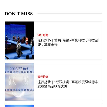
DON'T MISS
流行趋势
流行趋势｜雪豹×凌爵×中氪科技：科技赋
能，革新未来
流行趋势
流行趋势｜“绒跃极境” 高蓬松度羽绒标准
发布暨高定联名大秀