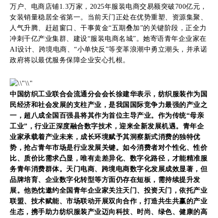
万户、电商店铺1.3万家，2025年服装电商交易额突破700亿元，
女装销量稳居全省第一。当前天门正处在优势重塑、资源集聚、
人气升腾、赶超窗口、干事黄金“五期叠加”的关键阶段，正全力
冲刺千亿产业集群、建设“服装电商名城”。她寄语青年企业家在
AI设计、跨境电商、“小单快反”等变革浪潮中勇立潮头，并承诺
政府将以最优服务保障企业安心扎根。
中国纺织工业联合会流通分会会长徐建华表示，纺织服装作为国
民经济和社会发展的支柱产业，是我国国际竞争力最强的产业之
一，超八成全国百强县将其作为首位主导产业。作为传统“母亲
工业”，行业正深度融合数字技术，迎来全新发展机遇。青年企
业家承载着产业未来，成长环境赋予其洞察新式消费的独特优
势，抢占青年市场是行业发展关键。如今消费者对个性化、性价
比、质价比需求凸显，唯有走差异化、数字化路径，才能精准服
务青年消费群体。天门电商、跨境电商数字化发展成效显著，但
品牌培育、企业数字化转型等方面仍存在短板，需持续提升发
展。他热忱邀约全国青年企业家关注天门、投资天门，依托产业
联盟、技术赋能、市场联动开展双向合作，打造共生共赢的产业
生态，携手助力纺织服装产业迈向科技、时尚、绿色、健康的高