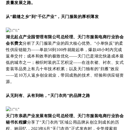
质量发展之路。
从“裁缝之乡”到“千亿产业”，天门服装的厚积薄发
湖北起点产业园管理有限公司总经理、天门市服装电商行业协会
会长费文
分析了天门服装产业的四大核心优势。“小单快反”的柔
性供应链能力——单款50到100件就能起单，爆款48小时内完成
返单交付；成本和效率的极致优化——天门已是湖北快递成本最
低的城市之一；梭织时装的工艺积淀——在连衣裙、衬衣、女式
套装等品类上有几十年技术积累；以及天门独有的“归雁”效应
——近10万人返乡创业就业，带回成熟的技术、经验和供应链资
源。
从无到有、从有到响，“天门衣尚”的品牌之路
天门市亲易产业发展有限公司总经理、天门市服装电商行业协会
秘书长程朦
分享了“天门衣尚”区域公用品牌从创立到成长的历
程。她回忆，2023年6月“天门衣尚”正式发布时，全凭摸索前