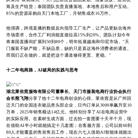
筹及生产组货；泰国团队负责直播落地、本地售后和用户互动。
85%的货源采购自天门本地工厂，月销售成衣16万件。
他强调，跨境直播的数据反向指导工厂生产，让产品更贴合海外
市场需求，合作工厂利润能直接拉高15%到20%。团队计划今年
将泰国直播间扩展到50到80个，明年拓展越南和印尼市场。“天
门服装不缺产能，不缺品质，缺的只是直达海外消费者的通道。
而我们正在做的，就是把这个通道修得更宽、更稳。”
十二年电商路，AI破局的实践与思考
湖北莱依窕服饰有限公司董事长、天门市服装电商行业协会执行
会长熊飞翔
分享了他十二年电商创业的心得。莱依窕是从广州回
迁天门的全国连衣裙品类头部企业，日均订单从3000单飙升至10
万单，2025年销售额达14亿元。他特别分享了AI在电商运营中
的实际应用。在素材生成方面，过去拍一套图要十天半个月，现
在借助AI半小时就能搞定十几套图；在客服方面，公司以前60到
80人才能覆盖的售前售后工作，现在六七人借助AI智能体就能出