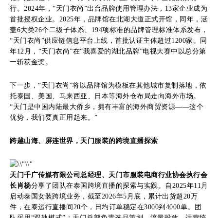
行。2024年，“天门衣尚”出台品牌使用管理办法，13家企业成为
首批授权企业。2025年，品牌馆在北湖大道正式开馆，同年，涵
盖6大类26个二级子体系、194项标准的品牌管理标准体系发布，
“天门衣尚”供应链信息平台上线，首批认证主体超过1200家。同
年12月，“天门衣尚”在“我喜爱的湖北品牌”电视大赛中以总分第
一斩获金奖。
下一步，“天门衣尚”将以品牌馆为模板在其他城市复制落地，依
托泰国、美国、马来西亚、日本等海外仓布局走向海外市场。
“天门是中国内陆最大侨乡，拥有丰富的海外商贸资源——这个
优势，我们要真正用起来。”
跨越山海、屏连世界，天门服装的跨境直播探索
天门千广传媒有限公司总经理、天门市服装电商行业协会执行会
长肖杨
分享了团队在泰国跨境直播的探索与实践。自2025年11月
启动泰国女装跨境业务，截至2026年5月底，累计出货超20万
件，在泰运行直播间20个，日均订单稳定在3000到4000单。团
队采用“双轨模式”：天门总部负责选品策划、流量投放、运营统