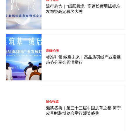
流行趋势｜“绒跃极境” 高蓬松度羽绒标准
发布暨高定联名大秀
高端论坛
标准引领 绒启未来｜高品质羽绒产业发展
趋势分享会圆满举行
展会报道
颁奖盛典｜第三十三届中国皮革之都·海宁
皮革时装博览会举行颁奖盛典