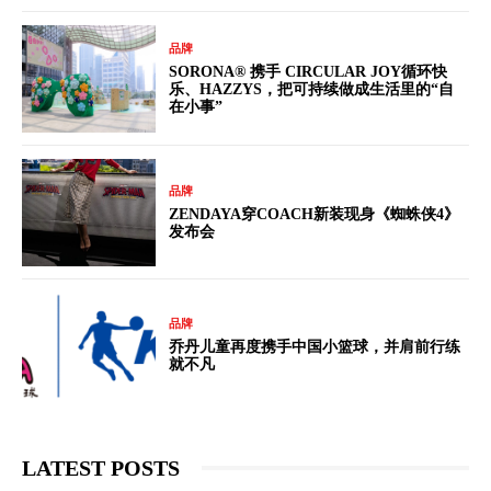
品牌
SORONA® 携手 CIRCULAR JOY循环快
乐、HAZZYS，把可持续做成生活里的“自
在小事”
品牌
ZENDAYA穿COACH新装现身《蜘蛛侠4》
发布会
品牌
乔丹儿童再度携手中国小篮球，并肩前行练
就不凡
LATEST POSTS