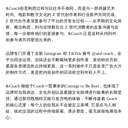
&Coach创意构想过程与以往并不相同，而是与一群跨越艺术、
时尚、电影和数字文化的 Z 世代创作者和行业新声共同完成。
Z 世代合作者深度参与了平台的开发全过程——从早期的文化洞
察、概念构思，到与全球数百位 Z 世代消费者的反复沟通与反
馈，每一步都有他们的直接参与。&Coach 正是这样从内到外、
由参与者共同塑造出来的。
品牌专门开通了全新 Instagram 和 TikTok 账号 @and.coach，全
平台同步运营。后续还会不断吸纳更多创作者、发动粉丝共创、
紧跟各类潮流热点持续更新。这一系列操作不只是改变广告大片
的制作方式，更是把内容创作的话语权交到年轻人手上。
&Coach 根植于Coach一贯秉承的Courage to Be Real，也体现了
品牌对自我表达、文化共创以及紧随文化脉搏进行叙事的长期坚
持。通过那些既独特又能引发共鸣的体验，不断传递着 Coach
的核心态度：每个人的自我从不会被定义束缚, 它是在与人相
处、彼此交流的过程中持续探索、逐步塑造，毫无保留地展现本
心。