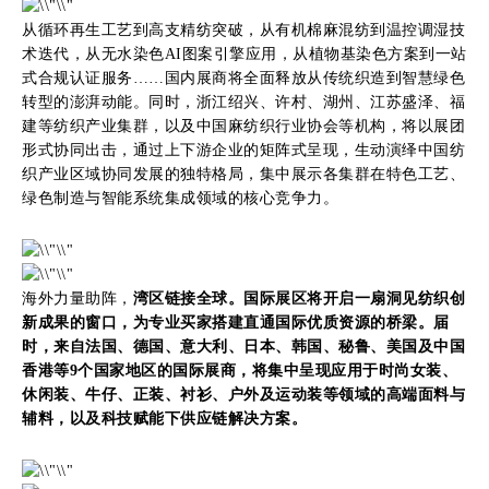
从循环再生工艺到高支精纺突破，从有机棉麻混纺到温控调湿技
术迭代，从无水染色AI图案引擎应用，从植物基染色方案到一站
式合规认证服务……国内展商将全面释放从传统织造到智慧绿色
转型的澎湃动能。同时，浙江绍兴、许村、湖州、江苏盛泽、福
建等纺织产业集群，以及中国麻纺织行业协会等机构，将以展团
形式协同出击，通过上下游企业的矩阵式呈现，生动演绎中国纺
织产业区域协同发展的独特格局，集中展示各集群在特色工艺、
绿色制造与智能系统集成领域的核心竞争力。
海外力量助阵，
湾区链接全球。国际展区将开启一扇洞见纺织创
新成果的窗口，为专业买家搭建直通国际优质资源的桥梁。届
时，来自法国、德国、意大利、日本、韩国、秘鲁、美国及中国
香港等9个国家地区的国际展商，将集中呈现应用于时尚女装、
休闲装、牛仔、正装、衬衫、户外及运动装等领域的高端面料与
辅料，以及科技赋能下供应链解决方案。