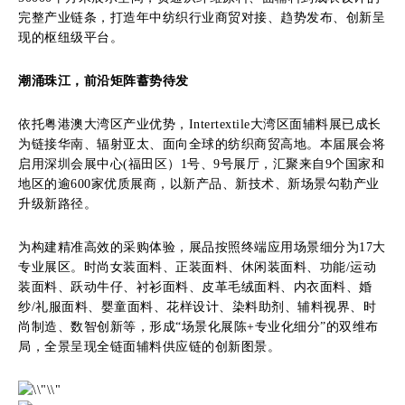
完整产业链条，打造年中纺织行业商贸对接、趋势发布、创新呈
现的枢纽级平台。
潮涌珠江，前沿矩阵蓄势待发
依托粤港澳大湾区产业优势，Intertextile大湾区面辅料展已成长
为链接华南、辐射亚太、面向全球的纺织商贸高地。本届展会将
启用深圳会展中心(福田区）1号、9号展厅，汇聚来自9个国家和
地区的逾600家优质展商，以新产品、新技术、新场景勾勒产业
升级新路径。
为构建精准高效的采购体验，展品按照终端应用场景细分为17大
专业展区。时尚女装面料、正装面料、休闲装面料、功能/运动
装面料、跃动牛仔、衬衫面料、皮革毛绒面料、内衣面料、婚
纱/礼服面料、婴童面料、花样设计、染料助剂、辅料视界、时
尚制造、数智创新等，形成“场景化展陈+专业化细分”的双维布
局，全景呈现全链面辅料供应链的创新图景。