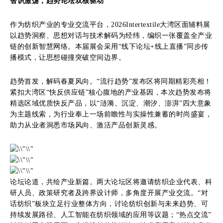
智识激荡，趋势论坛双核驱动
作为纺织产业的专业交流平台，2026Intertextile大湾区面辅料展
以趋势洞察、思想对话与技术解码为经纬，编织一张覆盖全产业
链的创新智慧网络。本届展会采用“线下论坛+线上直播”同步传
播模式，让思想碰撞突破空间边界。
趋势首发，解码春夏风向。“流行趋势”发布区将同期精彩亮相！
紧扣大湾区“快反供应链”核心腹地的产业基因，本次趋势发布将
精选区域优质快反产品，以“涟漪、沉淀、潮汐、澎湃”四大意象
为主题线索，为行业奉上一场前瞻性与实操性兼蓄的时尚盛宴，
助力从业者洞悉市场风向、激活产品创新灵感。
论坛论道，共绘产业新篇。两大论坛区将邀请纺织企业代表、科
研人员、政策研究者及跨界设计师，多角度开展产业交流。“对
话纺织”板块立足行业整体方向，讨论纺织创新与未来趋势、可
持续发展路径、人工智能在纺织领域的应用等议题；“热点交流”