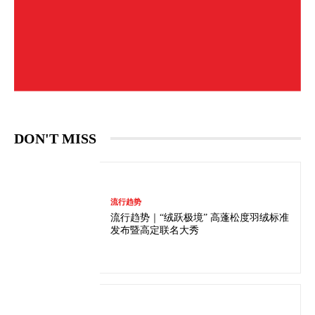
DON'T MISS
流行趋势
流行趋势｜“绒跃极境” 高蓬松度羽绒标准
发布暨高定联名大秀