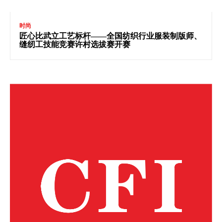
时尚
匠心比武立工艺标杆——全国纺织行业服装制版师、
缝纫工技能竞赛许村选拔赛开赛