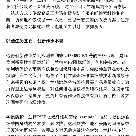
在防护服装界一直深受信赖。 时至今日，兰精成为业界首家以
一站式方式，供应涵盖三大防护级别防护服的纤维素纤维制造
商。防护服不仅仅是一件衣物，更是一套完整的系统方案，让穿
着者即使身处极端环境，也能全力以赴、发挥所长。
以信任为基石，创新传承不息
这份创新传承受到欧洲专利
第 2473657 B1 号
的严格保障，是涵
盖创新高性能阻燃纤维（兰精™FR阻燃纤维）的相关技术。该
专利所保护的范畴不仅包含阻燃纤维本身，更延伸至其在纱线及
织物生产中的应用，彰显了兰精在阻燃纤维素纤维技术领域数十
年来积累的知识产权。兰精始终坚持维护最高产品质量标准，致
力捍卫上述专利权益，对任何潜在侵权行为绝不姑息。这份承诺
不仅惠及兰精自身，更为所有合作伙伴提供有力后盾，协助各方
巩固并强化市场地位。
本质防护：
兰精™FR阻燃纤维与芳纶（aramid）混纺，提供源自
纤维自身结构的本质阻燃防护。这种防护性能不会随时间推移或
反覆洗涤而减弱，管理成衣时无需追踪洗涤次数。兰精™FR阻