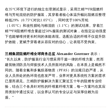
在35°C环境下进行的独立生理测试显示，采用兰精™FR阻燃纤
维与芳纶混纺的防护服装，其穿着者核心体温升幅比阻燃后整理
棉低29%（0.75°C对比1.05°C），同时优于100%芳纶
（1.05°C）和改性腈纶与棉混纺（1.1°C）的测试结果。穿着兰
精™FR阻燃纤维含量超过50%服装的测试对象，在指定运动强度
下也能够维持更长时间的体能表现。选配合适的纤维不仅提升防
护效能，更赋予穿着者从容应对的信心，让表现不受拘束。
兰精集团阻燃纤维全球商务总监 Alexander Gstettner
表示：
“长久以来，防护服装行业习惯采用千篇一律的纤维方案，然而
建筑物消防员与焊接技术人员所面对的风险，在本质上是截然不
同的。随着全氟和多氟烷基物质（PFAS）的法规日趋严谨，从
业人员所处的热环境也愈发严苛，业界对更具系统性方案的需求
已显而易见。兰精防护服解决方案汇聚近五十年的阻燃专业经
验，结合三个各具针对性的纤维素纤维方案，每一方案均在其应
用类别中通过实证，以业界认可的专业认证与深厚信赖为后
盾。”