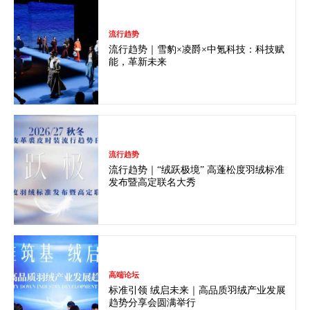
流行趋势
流行趋势｜雪豹×凌爵×中氪科技：科技赋
能，革新未来
流行趋势
流行趋势｜“绒跃极境” 高蓬松度羽绒标准
发布暨高定联名大秀
高端论坛
标准引领 绒启未来｜高品质羽绒产业发展
趋势分享会圆满举行