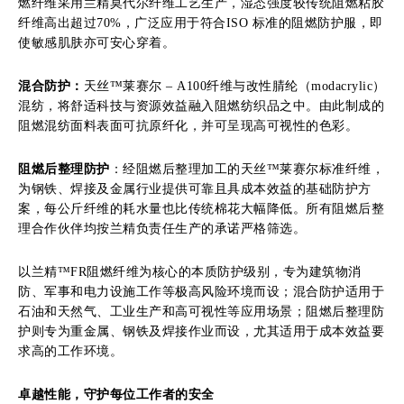
燃纤维采用兰精莫代尔纤维工艺生产，湿态强度较传统阻燃粘胶
纤维高出超过70%，广泛应用于符合ISO 标准的阻燃防护服，即
使敏感肌肤亦可安心穿着。
混合防护：
天丝™莱赛尔 – A100纤维与改性腈纶（modacrylic）
混纺，将舒适科技与资源效益融入阻燃纺织品之中。由此制成的
阻燃混纺面料表面可抗原纤化，并可呈现高可视性的色彩。
阻燃后整理防护
：经阻燃后整理加工的天丝™莱赛尔标准纤维，
为钢铁、焊接及金属行业提供可靠且具成本效益的基础防护方
案，每公斤纤维的耗水量也比传统棉花大幅降低。所有阻燃后整
理合作伙伴均按兰精负责任生产的承诺严格筛选。
以兰精™FR阻燃纤维为核心的本质防护级别，专为建筑物消
防、军事和电力设施工作等极高风险环境而设；混合防护适用于
石油和天然气、工业生产和高可视性等应用场景；阻燃后整理防
护则专为重金属、钢铁及焊接作业而设，尤其适用于成本效益要
求高的工作环境。
卓越性能，守护每位工作者的安全