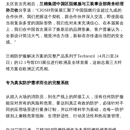
太区首次亮相后，
兰精集团中国区阻燃服与工装事业部商务经理
孙兰收
分享道：“CIOSH劳保展汇聚了中国阻燃行业超过九成的
合作伙伴。我们把握这个契机，跟合作伙伴深入交流，即使面临
当前复杂多变的国际形势，我们也对未来充满信心。在本届展会
上，我们在中国首次展示了焕新后的品牌形象。客户普遍认为，
全新设计简洁大气，视觉冲击力强，新标语亦传递出强烈的安全
感。”
兰精防护服解决方案的完整产品系列于Techtextil（4月21至24
日）的12.1号馆D33展位进行欧洲及全球首展，这标志着三大纤
维方案在欧洲正式亮相。
专为真实防护需求而生的完整系统
从踏入火场的消防员，到生产线上的焊接工人，没有任何防护服
能应对所有的风险和危害。要达到真正有效的防护，必须针对不
同的应用场景进行量身订制，并以纤维科学为基础，在每一防护
级别上兼顾危害抵御、生理舒适性、行动灵活性和热应激管理。
自1977年以来，兰精™FR阻燃纤维作为本质阻燃纤维素纤维，