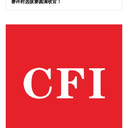
赛许村选拔赛圆满收官！