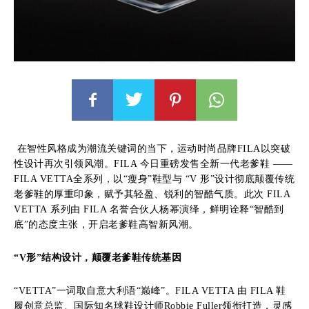
在智性风格成为潮流关键词的当下，运动时尚品牌FILA以突破
性设计再次引领风潮。FILA 今日重磅发售全新一代老爹鞋 ——
FILA VETTA全系列，以“瘦身”鞋型与 “V 形”设计彻底颠覆传统
老爹鞋的厚重印象，赋予其轻盈、锐利的智酷气质。此次 FILA
VETTA 系列由 FILA 名誉合伙人杨幂演绎，鲜明诠释“智酷到
底”的态度主张，开启老爹鞋高智新风潮。
“
V
形
”结构
设计，颠覆
老爹鞋
传统
基因
“VETTA”一词取自意大利语“巅峰”。FILA VETTA 由 FILA 鞋
履创意总监、国际知名球鞋设计师Robbie Fuller领衔打造，灵感