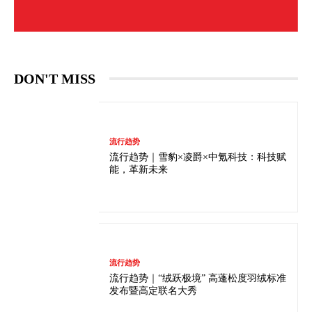
DON'T MISS
流行趋势
流行趋势｜雪豹×凌爵×中氪科技：科技赋
能，革新未来
流行趋势
流行趋势｜“绒跃极境” 高蓬松度羽绒标准
发布暨高定联名大秀