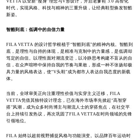
VETTA 以全新“瘦身”理念与V形设计，开启老爹鞋 3.0 高智化
时代，实现风格、科技与精神的三重升级，让经典鞋型焕发智酷
新姿。
智酷到底：
低调中的自信力量
FILA VETTA 的设计哲学根植于“智酷到底”的精神内核。智酷到
底，是理性与自持的体现，是精准与克制中的力量感，是低调却
笃定的自信。以理性面对潮流变迁，以冷静思考构建不盲从的自
信，在众声喧哗中保持自我的节奏与果敢，形成一种不张扬却极
具力量的风格表达，使“V头鞋”成为都市人表达自我态度的新载
体。
当前，全球审美正向注重理性价值与实穿主义迁移，FILA
VETTA凭借其独特设计理念，已在海外市场率先掀起“高智穿
搭”风潮，成为众多时尚博主与潮流人士的穿搭焦点，在社交平
台上持续引发热议，再次巩固了FILA VETTA在时尚领域的先锋
引领地位。
FILA 始终以超前视野捕捉风格与功能演变。以品牌百年运动时