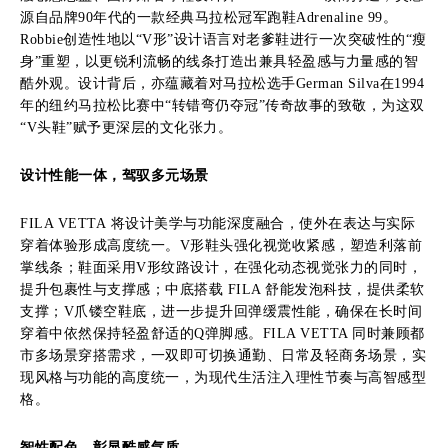
源自品牌90年代的一款经典马拉松冠军跑鞋Adrenaline 99。
Robbie创造性地以“V形”设计语言对老爹鞋进行一次突破性的“瘦
身”重塑，以更锐利流畅的线条打造出兼具轻盈感与力量感的智
酷外观。设计背后，亦蕴藏着对马拉松选手German Silva在1994
年的纽约马拉松比赛中“转错弯仍夺冠”传奇故事的致敬，为这双
“V头鞋”赋予更深层的文化张力。
设计性能
一体
，
驾驭多元场景
FILA VETTA 将设计美学与功能深度融合，使外在表达与实际
穿着体验形成高度统一。V形鞋头强化视觉收紧感，塑造利落前
掌线条；鞋面采用V形纹路设计，在强化动态视觉张力的同时，
提升包裹性与支撑感；中底搭载 FILA 舒能发泡科技，提供柔软
支撑；V爪镂空鞋底，进一步提升回弹缓震性能，确保在长时间
穿着中依然保持轻盈舒适的Q弹脚感。FILA VETTA 同时兼顾都
市多场景穿搭需求，一双即可切换通勤、日常及轻商务场景，实
现风格与功能的高度统一，为现代生活注入理性节奏与高智感型
格。
智性配色，彰显酷感气质