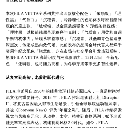
本次FILA VETTA全系列共推出四款核心配色：「敏锐银」「理
性黑」「气质白」「沉稳青」，冷静理性的色彩体系呼应智酷到
底的态度主张。「敏锐银」以金属质感强化 V 形线条锋锐感；
「理性黑」以极简纯黑呈现秩序与克制；「气质白」用柔和白调
平衡结构张力，呈现从容都市感；「沉稳青」以低调青色塑造纵
深层次，传递成熟内敛气场。此前发布的品牌全球代言人易烊千
玺周年纪念配色「锐意红」亦在市场与社交平台引发热烈反响，
彰显FILA VETTA 高辨识度与潮流影响力。12月22日，全新配
色：「逻辑咖」也将随后亮相，为冬季穿搭带来更多智性选择。
从复古到高智，
老爹鞋跃代进化
FILA 老爹鞋自1998年的经典篮球鞋款起源以来，一直是时尚潮
流文化的重要符号。2018 年，FILA 推出老爹鞋元祖 Disruptor
II，将复古基因融入都市生活场景，引领全球厚底运动鞋风潮，
并被《Footwear News》评为“年度之鞋”。随后，FILA 持续探索
视觉与风格多元化，从动物、太空、植物到食物系列，赋予老爹
鞋更丰富潮流表达，构建视觉风格2.0时代。如今，FILA