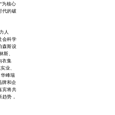
”为核心
时代的破
响力人
社会科学
帕森斯设
柯林斯、
内衣集
兔实业、
红书、华峰瑞
品牌和企
嘉宾将共
新趋势，