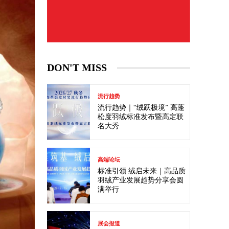
DON'T MISS
流行趋势
流行趋势｜“绒跃极境” 高蓬
松度羽绒标准发布暨高定联
名大秀
高端论坛
标准引领 绒启未来｜高品质
羽绒产业发展趋势分享会圆
满举行
展会报道