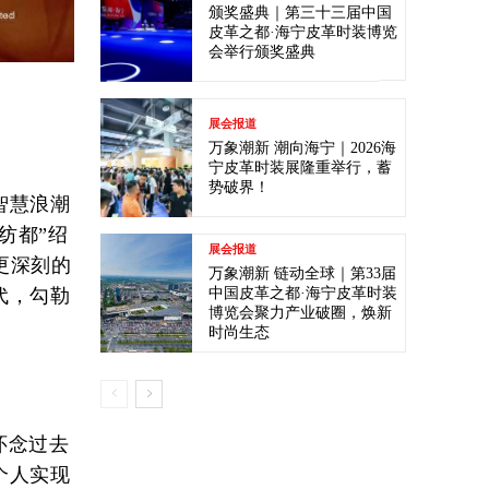
颁奖盛典｜第三十三届中国
皮革之都·海宁皮革时装博览
会举行颁奖盛典
展会报道
万象潮新 潮向海宁｜2026海
宁皮革时装展隆重举行，蓄
势破界！
智慧浪潮
纺都”绍
展会报道
更深刻的
万象潮新 链动全球｜第33届
代，勾勒
中国皮革之都·海宁皮革时装
博览会聚力产业破圈，焕新
时尚生态
怀念过去
个人实现