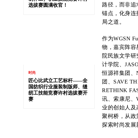
路径，而非追
选拔赛圆满收官！
锚点，化身连
局之道。
作为WGSN 
物，嘉宾阵容
院民族文学研
计学院、JAS
恒源祥集团、N
时尚
匠心比武立工艺标杆——全
团、SAVE T
国纺织行业服装制版师、缝
RETHINK F
纫工技能竞赛许村选拔赛开
讯、索康尼、
赛
业的创始人及
聚柯桥，从政
探索时尚发展