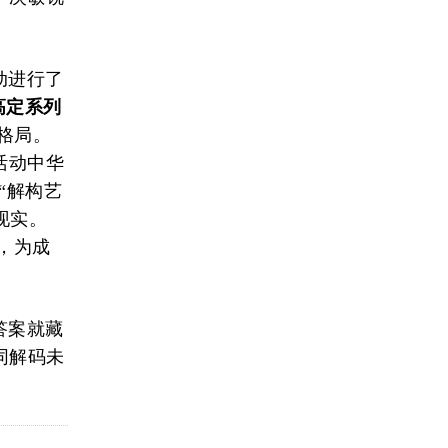
动进行了
夏高定系列
格局。
活动中华
以“解构艺
现实。
，为成
答案就藏
同解码未