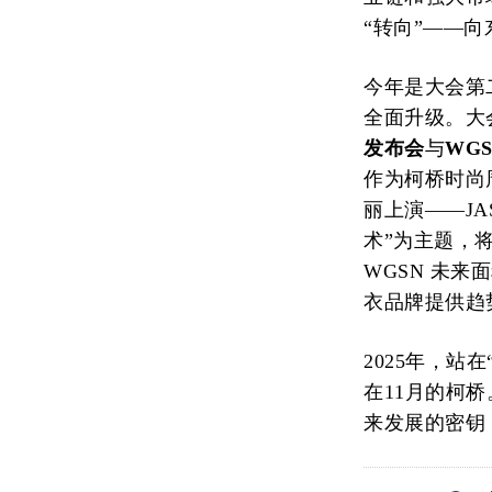
“转向”——
今年是大会第
全面升级。大
发布会
与
WG
作为柯桥时尚
丽上演——JA
术”为主题，
WGSN 未
衣品牌提供趋
2025年，
在11月的柯
来发展的密钥