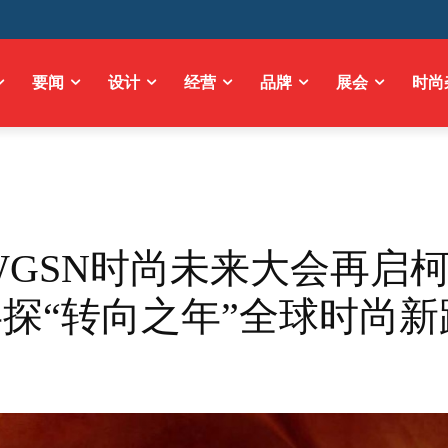
要闻
设计
经营
品牌
展会
时尚
5 WGSN时尚未来大会再启
探“转向之年”全球时尚新