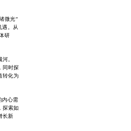
绪微光”
机遇。从
具体研
城河。
，同时探
值转化为
的内心需
，探索如
增长新