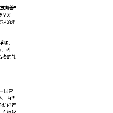
科技向善”
转型方
交织的未
样璀璨。
尚、科
拓者的礼
与中国智
略、内需
整纺织产
一次敏锐