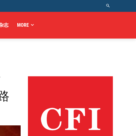
杂志
MORE
柯
路