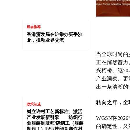
展会推荐
香港贸发局在沪举办买手沙
龙，推动业界交流
当全球时尚的
正在悄然蓄力。
兴柯桥。继2
产业洞察、更
出一条清晰的
转向之年，全
政策法规
树立许村工艺新标准、激活
产业发展新引擎——纺织行
WGSN将20
业服装制版师/缝纫工（服装
的确定性，又
制作工）职业技能竞赛许村