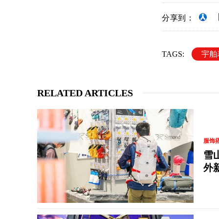
分享到：
TAGS:
宇舶
RELATED ARTICLES
服饰
雪
外