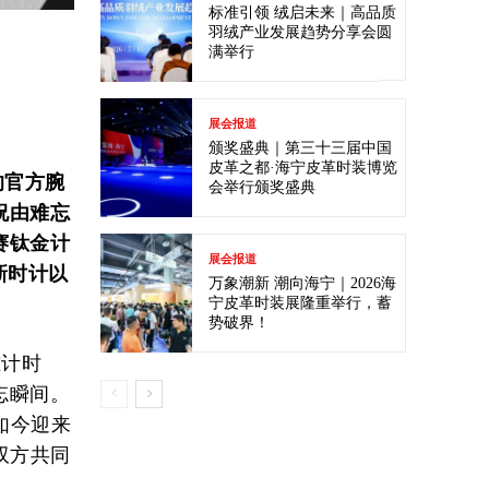
标准引领 绒启未来｜高品质
羽绒产业发展趋势分享会圆
满举行
展会报道
颁奖盛典｜第三十三届中国
皮革之都·海宁皮革时装博览
的官方腕
会举行颁奖盛典
祝由难忘
赛钛金计
展会报道
新时计以
万象潮新 潮向海宁｜2026海
宁皮革时装展隆重举行，蓄
势破界！
准计时
忘瞬间。
如今迎来
双方共同