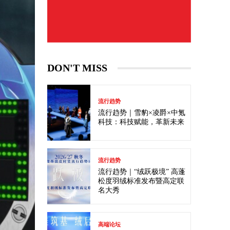
DON'T MISS
流行趋势
流行趋势｜雪豹×凌爵×中氪
科技：科技赋能，革新未来
流行趋势
流行趋势｜“绒跃极境” 高蓬
松度羽绒标准发布暨高定联
名大秀
高端论坛