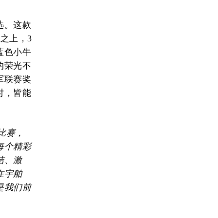
选。这款
之上，3
蓝色小牛
的荣光不
军联赛奖
时，皆能
比赛，
每个精彩
结、激
在宇舶
是我们前