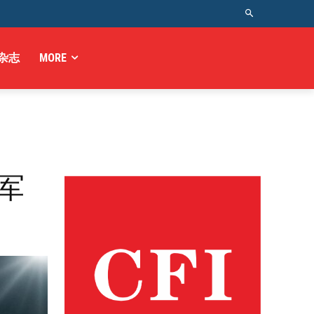
杂志
MORE
军