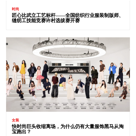
时尚
匠心比武立工艺标杆——全国纺织行业服装制版师、
缝纫工技能竞赛许村选拔赛开赛
女装
快时尚巨头收缩离场，为什么仍有大量服饰黑马从淘
宝跑出？