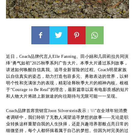
近日，Coach品牌代言人Elle Fanning、田小娟和几田莉拉共同演
绎“勇气如初”2025秋季系列广告大片。本季大片通过系列故事，
讲述如何唤醒自信真我、追寻全新冒险的过程。Coach明星家族
以自信真实的姿态，助力打造包容多元、勇敢表达的世界，以鲜
明个性和充满张力的表现，精彩诠释秋季大片的精神内核。根植
于“Courage to Be Real”的理念，最新篇章以富有电影质感的短片
和人物大片将踏上新旅途的向往期待与无限可能一一呈现。
Coach品牌首席营销官Joon Silverstein表示：\\\”在全球年轻消费
者调研中，我们聆听了无数人渴望追寻梦想的故事——无论是职
业转换这样重塑自我的人生抉择，还是兴趣培养那般点亮日常的
细微坚持，每个人都怀揣着属于自己的梦想。但因为对完美的过