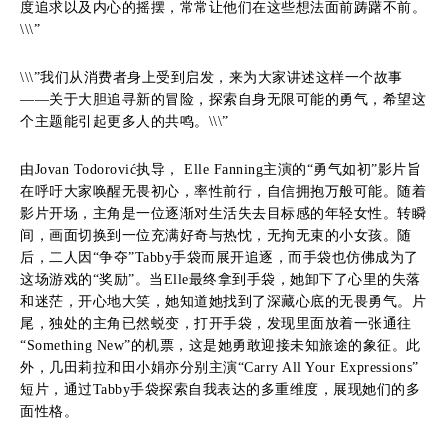
度追求以及内心的摇摆，常常让他们在这些想法面前踌躇不前。
\\\”
\\\”我们从消费者身上受到启发，来为大家讲述这样一个故事
——关于大胆追寻新的冒险，探索自身无限可能的勇气，希望这
个主题能引起更多人的共鸣。\\\”
由Jovan Todorović执导， Elle Fanning主演的“勇气如初”影片旨
在呼吁大家唤醒无畏初心，率性前行，自信拥抱万般可能。随着
影片开场，主角是一位逐渐对生活失去目标感的年轻女性。转瞬
间，画面切换到一位充满好奇与热忱，无拘无束的小女孩。随
后，二人因“争夺”Tabby手袋而展开追逐，而手袋也仿佛成为了
这场游戏的“奖励”。当Elle最终拿到手袋，她卸下了心里的失落
和迷茫，开心地大笑，她知道她找到了深藏心底的无畏勇气。片
尾，独处的主角已然蜕变，打开手袋，发现里面放着一张通往
“Something New”的机票，这是她勇敢迎接未知旅途的象征。此
外，几田莉拉和田小娟亦分别主演“Carry All Your Expressions”
短片，通过Tabby手袋探索自我表达的多重维度，展现她们的多
面性格。