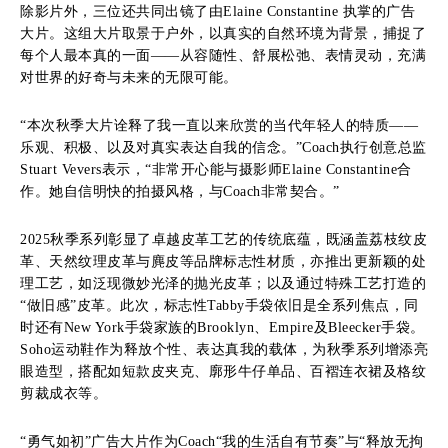
除影片外，三位还共同出镜了由Elaine Constantine 执掌的广告
大片。这组大片取景于户外，以真实的自然环境为背景，捕捉了
每个人最本真的一面——从容随性、舒展松弛、表情灵动，充满
对世界的好奇与未来的无限可能。
“本次秋季大片诠释了我一直以来欣赏的当代年轻人的特质——
乐观、积极、以及对真实表达自我的信念。”Coach执行创意总监
Stuart Vevers表示，“非常开心能与摄影师Elaine Constantine合
作。她自信明快的拍摄风格，与Coach非常契合。”
2025秋季系列彰显了卓越皮革工艺的传统底蕴，既涵盖荔枝纹皮
革、天然纹理皮革与麂皮等品牌标志性材质，亦推出更新颖的处
理工艺，如泛现微妙光泽的抛光皮革；以及通过特殊工艺打造的
“做旧感”皮革。此次，标志性Tabby手袋依旧是全系列焦点，同
时还有New York手袋家族的Brooklyn、Empire及Bleecker手袋。
Soho运动鞋作为释放个性、表达真我的载体，为秋季系列增添亮
眼造型，搭配如短款皮夹克、廓形牛仔单品、百褶连衣裙及格纹
剪裁成衣等。
“勇气如初”广告大片作为Coach“我的生活自有节奏”与“释放无拘