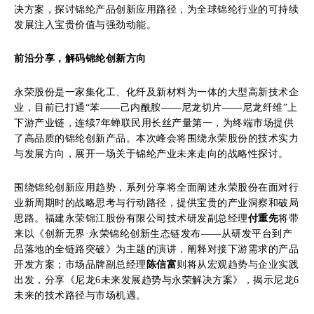
决方案，探讨锦纶产品创新应用路径，为全球锦纶行业的可持续
发展注入宝贵价值与强劲动能。
前沿分享，解码锦纶创新方向
永荣股份是一家集化工、化纤及新材料为一体的大型高新技术企
业，目前已打通“苯——己内酰胺——尼龙切片——尼龙纤维”上
下游产业链，连续7年蝉联民用长丝产量第一，为终端市场提供
了高品质的锦纶创新产品。本次峰会将围绕永荣股份的技术实力
与发展方向，展开一场关于锦纶产业未来走向的战略性探讨。
围绕锦纶创新应用趋势，系列分享将全面阐述永荣股份在面对行
业新周期时的战略思考与行动路径，提供宝贵的产业洞察和破局
思路。福建永荣锦江股份有限公司技术研发副总经理
付重先
将带
来以《创新无界·永荣锦纶创新生态链发布——从研发平台到产
品落地的全链路突破》为主题的演讲，阐释对接下游需求的产品
开发方案；市场品牌副总经理
陈信富
则将从宏观趋势与企业实践
出发，分享《尼龙6未来发展趋势与永荣解决方案》，揭示尼龙6
未来的技术路径与市场机遇。