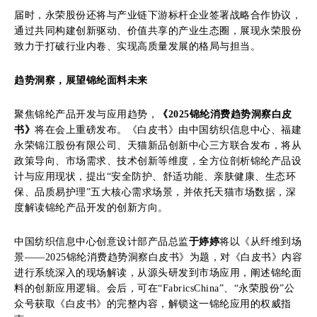
届时，永荣股份还将与产业链下游标杆企业签署战略合作协议，
通过共同构建创新驱动、价值共享的产业生态圈，展现永荣股份
致力于打破行业内卷、实现高质量发展的格局与担当。
趋势洞察，展望锦纶面料未来
聚焦锦纶产品开发与应用趋势，
《2025锦纶消费趋势洞察白皮
书》
将在会上重磅发布。《白皮书》由中国纺织信息中心、福建
永荣锦江股份有限公司、天猫新品创新中心三方联合发布，将从
政策导向、市场需求、技术创新等维度，全方位剖析锦纶产品设
计与应用现状，提出“安全防护、舒适功能、亲肤健康、生态环
保、品质易护理”五大核心需求场景，并依托天猫市场数据，深
度解读锦纶产品开发的创新方向。
中国纺织信息中心创意设计部产品总监
于婷婷
将以《从纤维到场
景——2025锦纶消费趋势洞察白皮书》为题，对《白皮书》内容
进行系统深入的现场解读，从源头研发到市场应用，阐述锦纶面
料的创新应用逻辑。会后，可在“FabricsChina”、“永荣股份”公
众号获取《白皮书》的完整内容，解锁这一锦纶应用的权威指