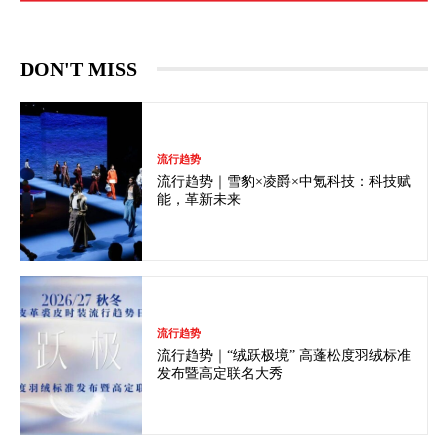
DON'T MISS
流行趋势
流行趋势｜雪豹×凌爵×中氪科技：科技赋
能，革新未来
流行趋势
流行趋势｜“绒跃极境” 高蓬松度羽绒标准
发布暨高定联名大秀