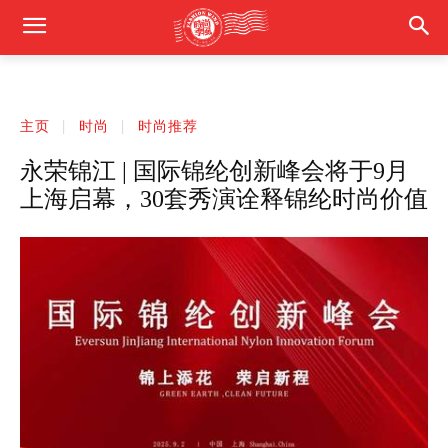
主页
时尚
时尚推荐
永荣锦江 | 国际锦纶创新峰会将于9月
上海启幕，30套秀演诠释锦纶时尚价值