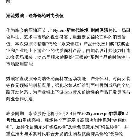
南。
潮流秀演，诠释锦纶时尚价值
作为峰会的压轴环节，
“Nylon·新生代映境”时尚秀演
将以一场融
合科技、艺术与市场的视觉盛宴，重新定义锦纶面料的消费价
值。本次秀演将精选“锦纶（永荣锦江）产品开发应用奖”获奖企
业和产业链上下游企业的优质面料产品，由知名设计师倾力打造
30套秀场服装，动态呈现永荣股份“三根纱”系列产品的时尚性与
市场应用潜能。
秀演将直观演绎高端锦纶面料在运动功能、户外休闲、时尚女装
等多元领域的创新应用，强化永荣从纤维到面料再到成品的全链
路开发体系，为产业链上下游企业带来前瞻性的产品开发灵感与
商业合作机遇。
峰会同期，永荣股份还将于9月2-4日在
2025yarnexpo纱线展8.2
号馆E81
重磅亮相。现场将全面展示其高端功能性系列“锦康纱
®”、差异化创新系列“锦逸纱®”及绿色低碳系列“锦生纱®”，并
重点推出与禾素时代联合开发的生物基抗菌抑臭锦纶“爱净纶