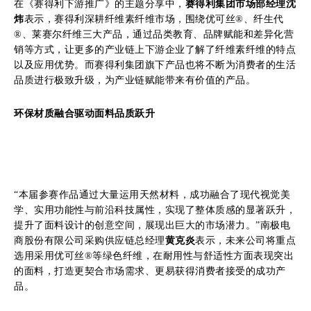
在《赛得利下游推广》的主题分享中，
赛得利集团市场部经理沈
炜
表示，赛得利深耕纤维素纤维市场，围绕优可丝®、纤生代
®、莱赛尔纤维三大产品，通过品类教育、品牌赋能和差异化营
销等方式，让更多的产业链上下游企业了解了纤维素纤维的特点
以及应用优势。而赛得利集团旗下产品也将不断为消费者的生活
品质进行极致升级，为产业链赋能带来有价值的产品。
环保材质融合驱动面料品质跃升
“本届参赛作品通过大量运用天然材料，成功融合了现代视觉美
学、实用功能性与前沿科技属性，实现了整体质感的显著跃升，
提升了面料设计的创意空间，展现出巨大的市场潜力。”南极电
商股份有限公司采购供应链总经理
黄克炎
表示，未来公司将重点
选用采用优可丝®等绿色纤维，在耐用性与舒适性方面表现突出
的面料，打造更契合市场需求、更易获得消费者接受的成功产
品。