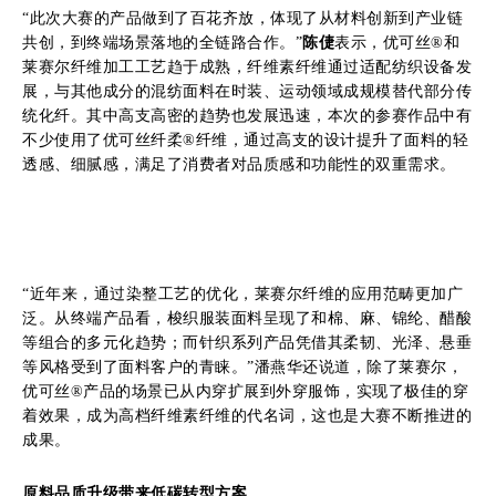
“此次大赛的产品做到了百花齐放，体现了从材料创新到产业链
共创，到终端场景落地的全链路合作。”
陈倢
表示，优可丝®和
莱赛尔纤维加工工艺趋于成熟，纤维素纤维通过适配纺织设备发
展，与其他成分的混纺面料在时装、运动领域成规模替代部分传
统化纤。其中高支高密的趋势也发展迅速，本次的参赛作品中有
不少使用了优可丝纤柔®纤维，通过高支的设计提升了面料的轻
透感、细腻感，满足了消费者对品质感和功能性的双重需求。
“近年来，通过染整工艺的优化，莱赛尔纤维的应用范畴更加广
泛。从终端产品看，梭织服装面料呈现了和棉、麻、锦纶、醋酸
等组合的多元化趋势；而针织系列产品凭借其柔韧、光泽、悬垂
等风格受到了面料客户的青睐。”潘燕华还说道，除了莱赛尔，
优可丝®产品的场景已从内穿扩展到外穿服饰，实现了极佳的穿
着效果，成为高档纤维素纤维的代名词，这也是大赛不断推进的
成果。
原料品质升级带来低碳转型方案