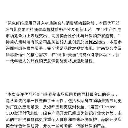
“绿色纤维应用已进入材质融合与消费驱动新阶段，本届优可丝
®与莱赛尔面料凭借卓越材质融合性及创新工艺，在可生产性与
市场竞争力上表现突出，高度契合性价比与环保消费双趋势。”
诗简杭州时装有限公司品牌创始人兼创意总监
施杰
指出，本届参
评面料绿色属性显著，完全满足品牌对视觉表现、时尚契合度及
触感舒适性的核心需求。在“健康+美丽”消费双引擎驱动下，新
一代年轻人的环保消费意识觉醒更将加速此进程。
“本次参评优可丝®与莱赛尔市场应用奖的面料最突出的亮点，
是从原先的单一性走向了全面性，包括从贴身衣物场景拓展到更
为广泛的应用场景，从短纤应用突破到长丝。”娅茜/JUactive
CEO助理
叶飞
指出，绿色产品开发已经成为纺织行业大趋势，主
流的年轻消费群体更注重个人健康和未来环境保护，品牌开发应
契合绿色环保趋势，开发一些可降解、低碳环保的产品。