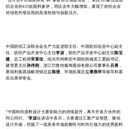
“优可丝®市场应用奖”和“莱赛尔市场应用奖”。来自183家优质纺
织企业的433款面料参评，同比去年大幅增加，展现了纺织企业
对绿色纤维应用的高涨热情与创新活力。
中国纺织工业联合会生产力促进部主任、中国纺织信息中心副主
任、纺织产品开发中心主任
李波
，纺织产品开发中心副主任
陈宝
建
、总工程师
宋富佳
，绍兴市柯桥区中国轻纺城党工委副书记、
建管委主任
孙伟刚
，浙江巴鲁特服饰股份有限公司董事长
吕勇
，
赛得利集团战略营销总监
陈倢
、市场拓展总监
潘燕华
等领导和嘉
宾出席评审会。
“中国时尚面料设计大赛影响力的持续提升，离不开各方伙伴的
同心同行。”
李波
在讲话中表示，大赛通过汇聚产业智慧、驱动
设计升级，挖掘了一批具有市场前瞻性与时尚引领力的优秀面料