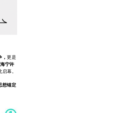
争，
更是
江海宁许
此启幕。
思想锚定