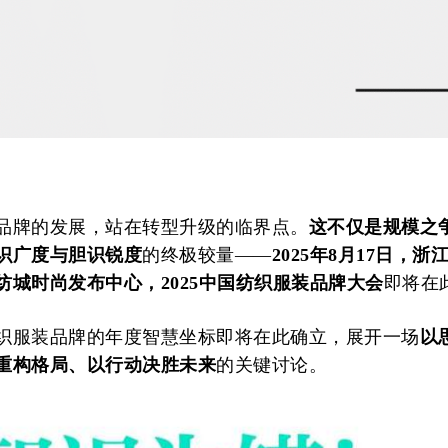
品牌的发展，站在转型升级的临界点。
这不仅是规模之
识广度与胆识锐度
的终极较量——
2025年8月17日，浙
纺城时尚发布中心，2025中国纺织服装品牌大会
即将在
织服装品牌的年度智慧坐标即将在此确立，展开一场
以
重构格局、以行动决胜未来
的关键讨论。