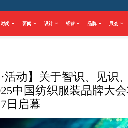
时尚
要闻
设计
经营
品牌
展会
·活动】关于智识、见识
025中国纺织服装品牌大
17日启幕