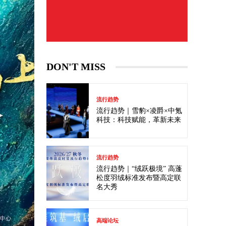
DON'T MISS
流行趋势
流行趋势｜雪豹×凌爵×中氪
科技：科技赋能，革新未来
流行趋势
流行趋势｜“绒跃极境” 高蓬
松度羽绒标准发布暨高定联
名大秀
高端论坛