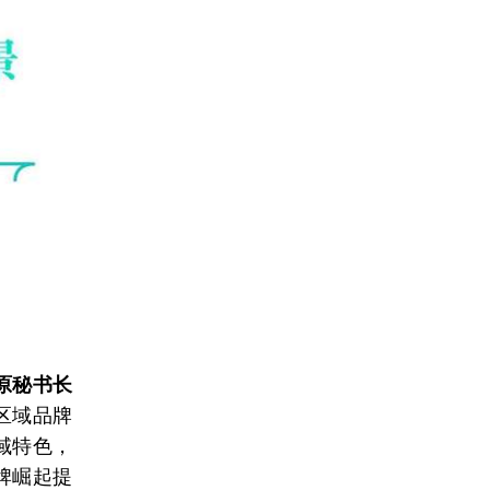
原秘书长
区域品牌
域特色，
牌崛起提