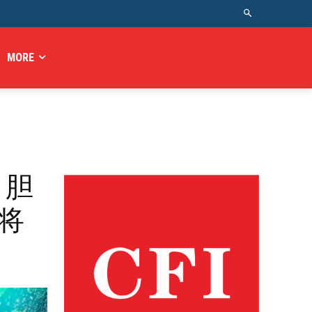
MORE
、胆
会将