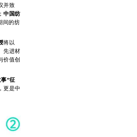
议并致
；
中国纺
期间的纺
授
将以
、先进材
与价值创
故事”征
，更是中