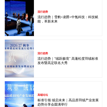
流行趋势
流行趋势｜雪豹×凌爵×中氪科技：科技赋
能，革新未来
流行趋势
流行趋势｜“绒跃极境” 高蓬松度羽绒标准
发布暨高定联名大秀
高端论坛
标准引领 绒启未来｜高品质羽绒产业发展
趋势分享会圆满举行