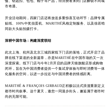
恤、钥匙扣、包包、帽子等产品，待消费者来到门店解锁不同城
市奇遇。
开业活动期间，四家门店还将放送多重惊喜互动环节：品牌专属
贴纸、100%中奖扭蛋机、MARITHÉ风格定制服务、以及徐若晗
同款大头贴拍摄打卡。
深耕中国市场：构建深度联结
此次上海、杭州及北京三城四家线下门店的落地，正式开启了品
牌在线下渠道的全新篇章，亦是MARITHÉ在中国市场的又一次
深度探索。线下门店与今年2月开启的品牌天猫旗舰店形成购物
闭环，旨在为中国消费者提供一个集试穿体验与即时消费等一体
化服务的空间，以进一步拉近与中国消费者的情感距离。
MARITHÉ & FRANÇOIS GIRBAUD正积极以法式浪漫重新定义
都市时尚叙事。这个夏天，邀您一同漫步街头，邂逅属于都市时
尚的无限可能。