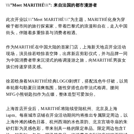
\\\”Meet MARITHÉ\\\”:
来自法国的都市漫游者
此次开业以\\\”Meet MARITHÉ\\\”为主题，MARITHÉ化身为穿
梭于都市间的旅行探索家，带着巴黎式的浪漫和自在，走入中国
街头，伴随着多重惊喜与消费者相遇。
作为MARITHÉ在中国大陆的首家门店，上海新天地店开业活动
现场，演员徐若晗惊喜空降，出席新店剪彩仪式，并与品牌一同
为中国消费者带来沉浸式的格调漫游之旅，向MARITHÉ男孩女
孩们传递穿搭灵感。
徐若晗身着MARITHÉ经典LOGO刺绣T，搭配浅色牛仔裙，以简
单轮廓勾勒夏日清爽氛围，随性穿搭也自带法式格调。腰间
MFG小熊钥匙扣作为点缀，整体造型可爱加分。
上海首店开业后，MARITHÉ将陆续登陆杭州、北京及上海
iapm。每座城市店铺在开业活动期间均将推出专属限定周边，以
上海外滩的橘色日暮、杭州西湖的水色茶韵、北京宫墙寺庙的朱
砂灯影为灵感色彩，带来别具一格的限定单品。限定周边包含T