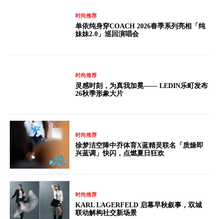
时尚推荐
单依纯身穿COACH 2026春季系列亮相「纯
妹妹2.0」巡回演唱会
时尚推荐
灵感时刻，为真我加冕—— LEDIN乐町发布
26秋季形象大片
时尚推荐
徐梦洁空降中乔体育X蓝精灵联名「质燥即
兴蓝调」快闪，点燃夏日狂欢
时尚推荐
KARL LAGERFELD 启幕早秋叙事，双城
联动解构社交新场景