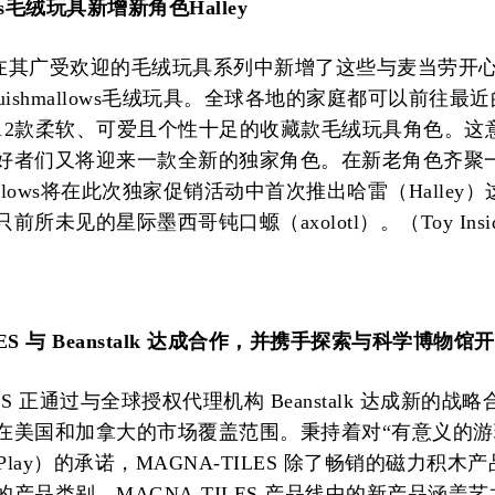
lows毛绒玩具新增新角色Halley
s公司在其广受欢迎的毛绒玩具系列中新增了这些与麦当劳开
uishmallows毛绒玩具。全球各地的家庭都可以前往最
12款柔软、可爱且个性十足的收藏款毛绒玩具角色。这
好者们又将迎来一款全新的独家角色。在新老角色齐聚
mallows将在此次独家促销活动中首次推出哈雷（Halley
所未见的星际墨西哥钝口螈（axolotl）。（Toy Insid
LES 与 Beanstalk 达成合作，并携手探索与科学博物馆
LES 正通过与全球授权代理机构 Beanstalk 达成新的战
在美国和加拿大的市场覆盖范围。秉持着对“有意义的游
ful Play）的承诺，MAGNA-TILES 除了畅销的磁力积
产品类别。MAGNA-TILES 产品线中的新产品涵盖