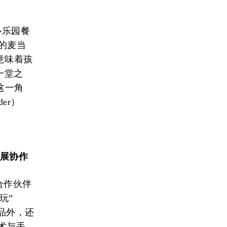
心乐园餐
近的麦当
意味着孩
一堂之
）这一角
er）
开展协作
略合作伙伴
玩”
木产品外，还
艺术与手