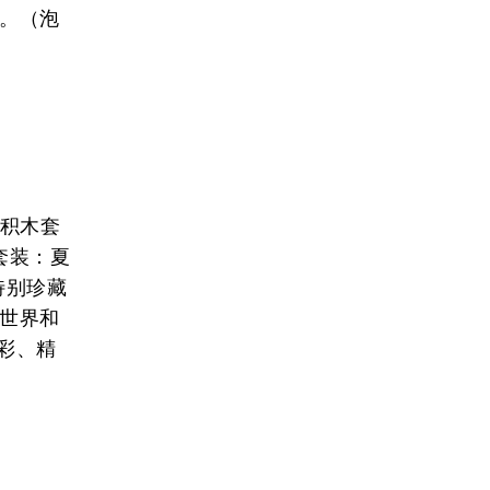
售。（泡
款积木套
套装：夏
特别珍藏
鸥世界和
色彩、精