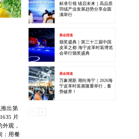
标准引领 绒启未来｜高品质
羽绒产业发展趋势分享会圆
满举行
展会报道
颁奖盛典｜第三十三届中国
皮革之都·海宁皮革时装博览
会举行颁奖盛典
展会报道
万象潮新 潮向海宁｜2026海
宁皮革时装展隆重举行，蓄
势破界！
正式推出第
35 片
的外观，
间：用餐