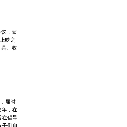
协议，获
》上映之
玩具、收
）
式，届时
去年，在
旨在倡导
孩子们自