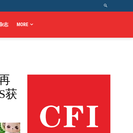
杂志
MORE
再
S获