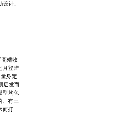
动设计。
进军高端收
七月登陆
家量身定
期启发而
景模型均包
的、有三
示而打