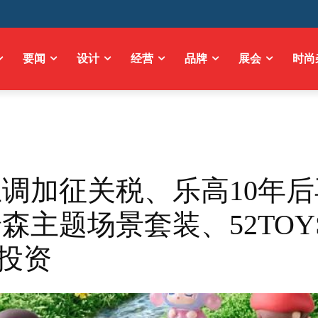
要闻
设计
经营
品牌
展会
时尚
调加征关税、乐高10年后
森主题场景套装、52TOY
亿投资