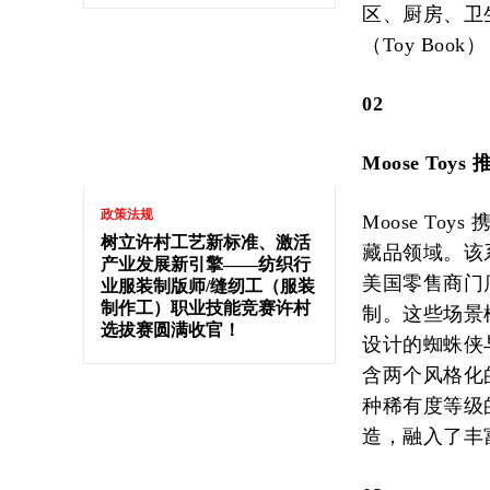
区、厨房、卫
（Toy Book）
02
Moose Toy
政策法规
Moose To
树立许村工艺新标准、激活
藏品领域。该
产业发展新引擎——纺织行
美国零售商门店
业服装制版师/缝纫工（服装
制作工）职业技能竞赛许村
制。这些场景
选拔赛圆满收官！
设计的蜘蛛侠与
含两个风格化
种稀有度等级
造，融入了丰富