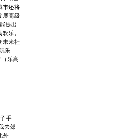
城市还将
发展高级
往能提出
满欢乐。
变未来社
玩乐
”（乐高
仙子手
跟我去郊
此外