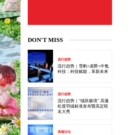
DON'T MISS
流行趋势
流行趋势｜雪豹×凌爵×中氪
科技：科技赋能，革新未来
流行趋势
流行趋势｜“绒跃极境” 高蓬
松度羽绒标准发布暨高定联
名大秀
高端论坛