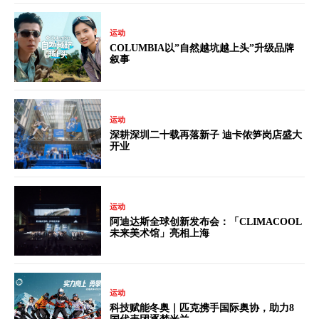
运动
COLUMBIA以”自然越坑越上头”升级品牌
叙事
运动
深耕深圳二十载再落新子 迪卡侬笋岗店盛大
开业
运动
阿迪达斯全球创新发布会：「CLIMACOOL
未来美术馆」亮相上海
运动
科技赋能冬奥｜匹克携手国际奥协，助力8