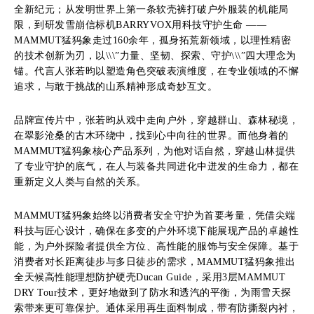
全新纪元；从发明世界上第一条软壳裤打破户外服装的机能局
限，到研发雪崩信标机BARRYVOX用科技守护生命 ——
MAMMUT猛犸象走过160余年，孤身拓荒新领域，以理性精密
的技术创新为刃，以\\\”力量、坚韧、探索、守护\\\”四大理念为
锚。代言人张若昀以塑造角色突破表演维度，在专业领域的不懈
追求，与敢于挑战的山系精神形成奇妙互文。
品牌宣传片中，张若昀从戏中走向户外，穿越群山、森林秘境，
在翠影沧桑的古木环绕中，找到心中向往的世界。而他身着的
MAMMUT猛犸象核心产品系列，为他对话自然，穿越山林提供
了专业守护的底气，在人与装备共同进化中迸发的生命力，都在
重新定义人类与自然的关系。
MAMMUT猛犸象始终以消费者安全守护为首要考量，凭借尖端
科技与匠心设计，确保在多变的户外环境下能展现产品的卓越性
能，为户外探险者提供全方位、高性能的服饰与安全保障。基于
消费者对长距离徒步与多日徒步的需求，MAMMUT猛犸象推出
全天候高性能理想防护硬壳Ducan Guide，采用3层MAMMUT
DRY Tour技术，更好地做到了防水和透汽的平衡，为雨雪天探
索带来更可靠保护。通体采用再生面料制成，带有防撕裂内衬，