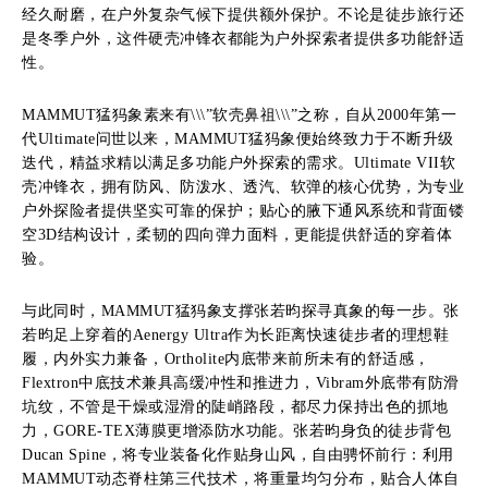
经久耐磨，在户外复杂气候下提供额外保护。不论是徒步旅行还
是冬季户外，这件硬壳冲锋衣都能为户外探索者提供多功能舒适
性。
MAMMUT猛犸象素来有\\\”软壳鼻祖\\\”之称，自从2000年第一
代Ultimate问世以来，MAMMUT猛犸象便始终致力于不断升级
迭代，精益求精以满足多功能户外探索的需求。Ultimate VII软
壳冲锋衣，拥有防风、防泼水、透汽、软弹的核心优势，为专业
户外探险者提供坚实可靠的保护；贴心的腋下通风系统和背面镂
空3D结构设计，柔韧的四向弹力面料，更能提供舒适的穿着体
验。
与此同时，MAMMUT猛犸象支撑张若昀探寻真象的每一步。张
若昀足上穿着的Aenergy Ultra作为长距离快速徒步者的理想鞋
履，内外实力兼备，Ortholite内底带来前所未有的舒适感，
Flextron中底技术兼具高缓冲性和推进力，Vibram外底带有防滑
坑纹，不管是干燥或湿滑的陡峭路段，都尽力保持出色的抓地
力，GORE-TEX薄膜更增添防水功能。张若昀身负的徒步背包
Ducan Spine，将专业装备化作贴身山风，自由骋怀前行：利用
MAMMUT动态脊柱第三代技术，将重量均匀分布，贴合人体自