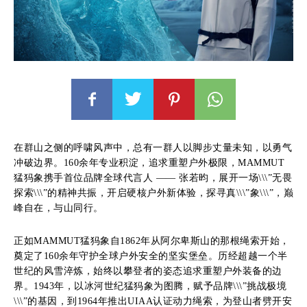
在群山之侧的呼啸风声中，总有一群人以脚步丈量未知，以勇气
冲破边界。160余年专业积淀，追求重塑户外极限，MAMMUT
猛犸象携手首位品牌全球代言人 —— 张若昀，展开一场\\\”无畏
探索\\\”的精神共振，开启硬核户外新体验，探寻真\\\”象\\\”，巅
峰自在，与山同行。
正如MAMMUT猛犸象自1862年从阿尔卑斯山的那根绳索开始，
奠定了160余年守护全球户外安全的坚实堡垒。历经超越一个半
世纪的风雪淬炼，始终以攀登者的姿态追求重塑户外装备的边
界。1943年，以冰河世纪猛犸象为图腾，赋予品牌\\\”挑战极境
\\\”的基因，到1964年推出UIAA认证动力绳索，为登山者劈开安