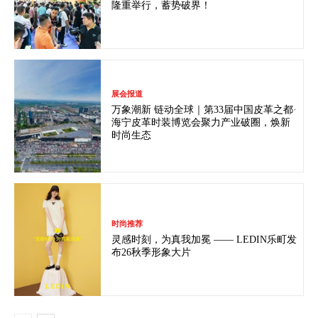
隆重举行，蓄势破界！
展会报道
万象潮新 链动全球｜第33届中国皮革之都·
海宁皮革时装博览会聚力产业破圈，焕新
时尚生态
时尚推荐
灵感时刻，为真我加冕 —— LEDIN乐町发
布26秋季形象大片