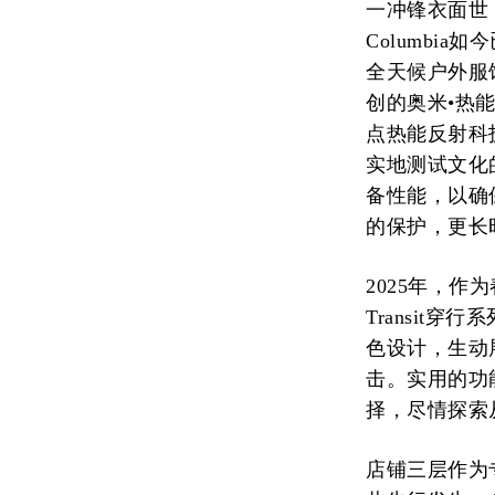
一冲锋衣面世
Columbi
全天候户外服
创的奥米•热能
点热能反射科技
实地测试文化的
备性能，以确
的保护，更长
2025年，作
Transit
色设计，生动
击。实用的功
择，尽情探索
店铺三层作为