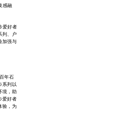
技感融
步爱好者
系列、户
验加强与
将百年石
步系列以
环境，助
步爱好者
体验，为