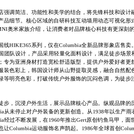
店强调简洁、功能性和美学的结合，将先锋科技和设计
产品细节。核心区域的自研科技互动墙用动态可视化形
MNI奥米家族介绍，让消费者对品牌核心科技有更深刻
线HIKE365系列，仅在Columbia全新品牌形象店售
ia韩国团队设计，产品采用轻量化面料设计，满足徒步场景
；专为亚洲身材打造宽松舒适版型，提供户外爱好者更
服装色彩上，韩国设计师从山野提取灵感，融合自然配
绿等明亮色彩，打破传统户外服饰的沉闷色调，为徒步
。
徒步，沉浸户外生活，展示品牌核心产品。纵观品牌的
mbia从未停止对户外装备的更新创造。从1938年以生产
mbia经过不断发展，在1960年推出Gert原创钓鱼马甲，
Columbia运动服饰名声鹊起。1986年全球首创Colum