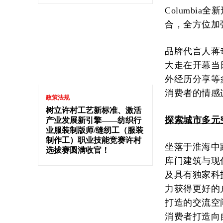
Columbi
合，全方位加
品牌代言人蒋奇
大走在开幕当
外经历分享等
消费者的情感
政策法规
树立许村工艺新标准、激活
探索城市多元
产业发展新引擎——纺织行
业服装制版师/缝纫工（服装
制作工）职业技能竞赛许村
坐落于淮海中路
选拔赛圆满收官！
库门建筑与现
及具有独家科
力获得更好的
打造的交流空
消费者打造向