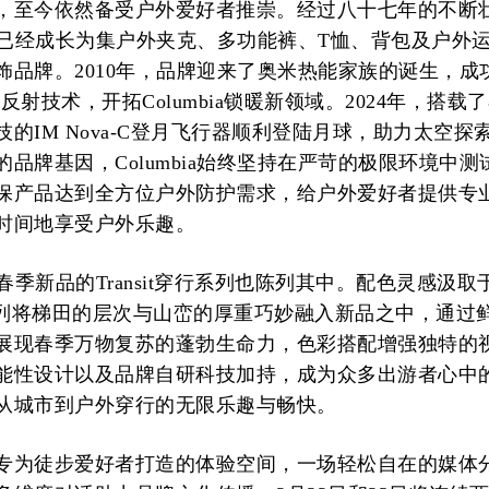
，至今依然备受户外爱好者推崇。经过八十七年的不断
a如今已经成长为集户外夹克、多功能裤、T恤、背包及户外
饰品牌。2010年，品牌迎来了奥米热能家族的诞生，成
反射技术，开拓Columbia锁暖新领域。2024年，搭载了
的IM Nova-C登月飞行器顺利登陆月球，助力太空探
品牌基因，Columbia始终坚持在严苛的极限环境中测
保产品达到全方位户外防护需求，给户外爱好者提供专
时间地享受户外乐趣。
为春季新品的Transit穿行系列也陈列其中。配色灵感汲
穿行系列将梯田的层次与山峦的厚重巧妙融入新品之中，通过
展现春季万物复苏的蓬勃生命力，色彩搭配增强独特的
能性设计以及品牌自研科技加持，成为众多出游者心中
从城市到户外穿行的无限乐趣与畅快。
专为徒步爱好者打造的体验空间，一场轻松自在的媒体