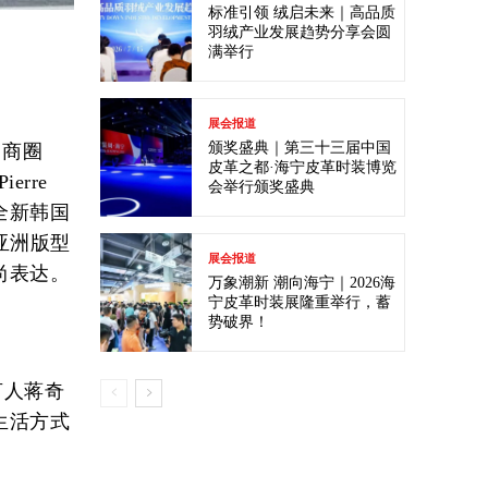
标准引领 绒启未来｜高品质
羽绒产业发展趋势分享会圆
满举行
展会报道
颁奖盛典｜第三十三届中国
名商圈
皮革之都·海宁皮革时装博览
rre
会举行颁奖盛典
a全新韩国
据亚洲版型
展会报道
尚表达。
万象潮新 潮向海宁｜2026海
宁皮革时装展隆重举行，蓄
势破界！
言人蒋奇
生活方式