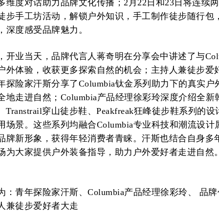
多维度对话助力品牌文化传播；2月22日和23日将连续
徒步手工坊活动，解锁户外知识，手工制作徒步随行包
，深度感受品牌魅力。
开业当天，品牌代言人蒋奇明在分享会中讲述了与Colum
户外体验，收获更多探索自然的机会；主持人兼徒步爱
探险家汗斯分享了Columbia钛金系列助力下的真实户
地走进自然；Columbia产品经理徐彩玲深度介绍全新
列、Transtrail穿山徒步鞋、Peakfreak狂峰徒步鞋系列
场景。这些系列均融合Columbia专业科技和潮流设计
品牌新形象，获得年轻消费者青睐。汗斯也结合自身多
场为大家提供户外装备指导，助力户外爱好者走进自然
：青年探险家汗斯、Columbia产品经理徐彩玲、 品
人兼徒步爱好者大走