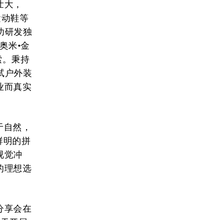
壮大，
运动鞋等
功研发独
奥米•金
索。秉持
试户外装
业而真实
取于自然，
鲜明的拼
视觉冲
的理想选
分享会在