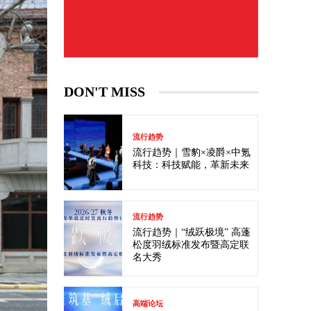
DON'T MISS
流行趋势
流行趋势｜雪豹×凌爵×中氪
科技：科技赋能，革新未来
流行趋势
流行趋势｜“绒跃极境” 高蓬
松度羽绒标准发布暨高定联
名大秀
高端论坛