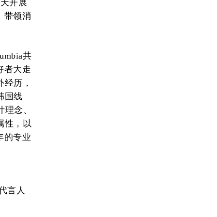
两天开展
，带领消
bia共
好者大走
外经历，
韩国线
的设计理念、
属性，以
年的专业
。
牌代言人