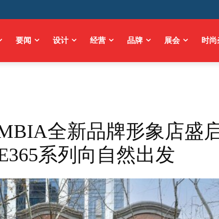
要闻
设计
经营
品牌
展会
时尚
UMBIA全新品牌形象店盛
KE365系列向自然出发