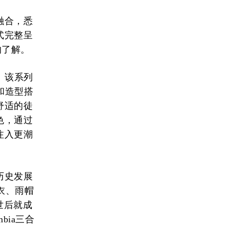
融合，悉
式完整呈
的了解。
卖。该系列
和造型搭
舒适的徒
色，通过
注入更潮
历史发展
雨衣、雨帽
面世后就成
bia三合