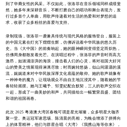
到了华裔女性的风采。不仅如此，张洛菲在音乐领域同样成绩斐
然，她多年来深耕音乐，不断打磨自己的唱功和舞台表现力，发
行过多首个人单曲，用歌声传递着对生活的热爱和对梦想的追
求，收获了众多粉丝的喜爱与支持。
录制现场，张洛菲一袭兼具传统与现代风格的服饰登台，服装上
的中国元素在灯光下熠熠生辉，仿佛诉说着中华民族的悠久历
史。当《大中国》的前奏响起，她的眼神瞬间变得坚定而炽热，
仿佛周身都散发着光芒。在演唱过程中，张洛菲的声音时而高亢
激昂，如汹涌澎湃的海浪，撞击着人们的心灵，将对祖国大好河
山的赞美之情展现得淋漓尽致；时而婉转悠扬，似山间潺潺的溪
流，娓娓道来对中华民族深厚文化底蕴的敬仰。她的歌声就像有
一种神奇的魔力，让现场观众不由自主地沉浸其中，随着她的节
奏轻轻摇摆。她与王曦予、邹雯妃配合默契，三人的歌声交织在
一起，形成了一曲美妙的和声，共同描绘出一幅繁荣昌盛、团结
和谐的祖国画卷。
此次 2025 粤港澳大湾区春晚可谓是星光璀璨，众多明星大咖齐
聚一堂。奥运冠军谢思埸、陈清晨的亮相，为晚会增添了拼搏向
上的体育精神，他们与群星合唱《大湾》《我携山海等你来》，