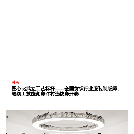
时尚
匠心比武立工艺标杆——全国纺织行业服装制版师、
缝纫工技能竞赛许村选拔赛开赛