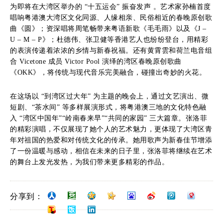
为即将在大湾区举办的 “十五运会” 振奋发声 。艺术家孙楠首度
唱响粤港澳大湾区文化同源、人缘相亲、民俗相近的春晚原创歌
曲《圆》；资深唱将周笔畅带来粤语新歌《毛毛雨》以及《J –
U – M – P》；杜德伟、张卫健等香港艺人也纷纷登台，用精彩
的表演传递着浓浓的乡情与新春祝福。还有黄霄雲和荷兰电音组
合 Vicetone 成员 Victor Pool 演绎的湾区春晚原创歌曲
《OKK》，将传统与现代音乐完美融合，碰撞出奇妙的火花。
在这场以 “到湾区过大年” 为主题的晚会上，通过文艺演出、微
短剧、“茶水间” 等多样展演形式，将粤港澳三地的文化特色融
入 “湾区中国年”“岭南春来早”“共同的家园” 三大篇章。张洛菲
的精彩演唱，不仅展现了她个人的艺术魅力，更体现了大湾区青
年对祖国的热爱和对传统文化的传承。她用歌声为新春佳节增添
了一份温暖与感动，相信在未来的日子里，张洛菲将继续在艺术
的舞台上发光发热，为我们带来更多精彩的作品。
分享到：