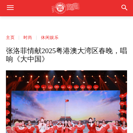
主页
时尚
休闲娱乐
张洛菲情献2025粤港澳大湾区春晚，唱
响《大中国》