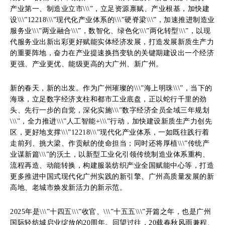
产业第一、制造业立市\\\”，立足资源禀赋、产业根基，加快建
设\\\”12218\\\”现代化产业体系的\\\”硬脊梁\\\”，加速推进制造业
服务业\\\”两业融合\\\”，数智化、绿色化\\\”两化转型\\\”，以现
代服务业出新出彩更好赋能实体经济发展，打造发展新质生产力
的重要阵地，奋力在产业提速换挡变轨的关键期建设出一个经济
更强、产业更优、能级更高的大广州、新广州。
新的春天，新的出发。作为广州璀璨的\\\”海上明珠\\\”，当下的
海珠，立足数字经济支柱和都市工业底盘，正以蛇行千里的劲
头、先行一步的自觉，深化实施\\\”数字经济全员全域三年规划
\\\”，全力推进\\\”人工智能+\\\”行动，加快建设新质生产力创先
区，更好地支撑\\\”12218\\\”现代化产业体系，一如既往践行着
走前列、挑大梁、作贡献的使命担当；同时还将厚植\\\”传统产
业谋新篇\\\”的沃土，以新型工业化引领传统制造业体系重构、
流程再造、动能转换，构建服装纺织产业全国赋能中心等，打造
更多推进中国式现代化广州实践的新引擎、广州高质量发展的新
高地、老城市焕发新活力的新示范。
2025年是\\\”十四五\\\”收官、\\\”十五五\\\”开篇之年，也是广州
国际轻纺城启业绽放的20周年。回望过往，20载春秋风雨兼程、