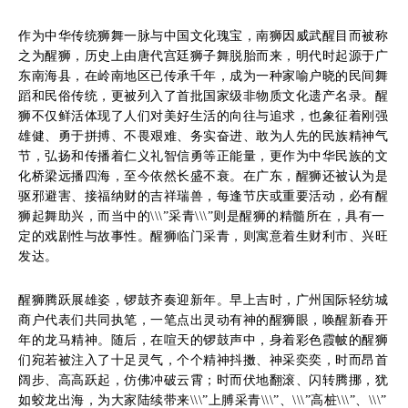
作为中华传统狮舞一脉与中国文化瑰宝，南狮因威武醒目而被称
之为醒狮，历史上由唐代宫廷狮子舞脱胎而来，明代时起源于广
东南海县，在岭南地区已传承千年，成为一种家喻户晓的民间舞
蹈和民俗传统，更被列入了首批国家级非物质文化遗产名录。醒
狮不仅鲜活体现了人们对美好生活的向往与追求，也象征着刚强
雄健、勇于拼搏、不畏艰难、务实奋进、敢为人先的民族精神气
节，弘扬和传播着仁义礼智信勇等正能量，更作为中华民族的文
化桥梁远播四海，至今依然长盛不衰。在广东，醒狮还被认为是
驱邪避害、接福纳财的吉祥瑞兽，每逢节庆或重要活动，必有醒
狮起舞助兴，而当中的\\\”采青\\\”则是醒狮的精髓所在，具有一
定的戏剧性与故事性。醒狮临门采青，则寓意着生财利市、兴旺
发达。
醒狮腾跃展雄姿，锣鼓齐奏迎新年。早上吉时，广州国际轻纺城
商户代表们共同执笔，一笔点出灵动有神的醒狮眼，唤醒新春开
年的龙马精神。随后，在喧天的锣鼓声中，身着彩色霞帔的醒狮
们宛若被注入了十足灵气，个个精神抖擞、神采奕奕，时而昂首
阔步、高高跃起，仿佛冲破云霄；时而伏地翻滚、闪转腾挪，犹
如蛟龙出海，为大家陆续带来\\\”上膊采青\\\”、\\\”高桩\\\”、\\\”