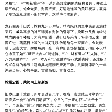
凳桩\\\”、\\\”梅花桩\\\”等一系列高难度的传统醒狮套路，并送上
瑞气临门、蛇全蛇美、财源滚滚、好运连连等的美好祝福，赢得
了现场观众连绵不断的掌声、欢呼声与喝彩声。
龙行四海千山秀，蛇舞九州万户新。精彩绝伦的集中表演圆满结
束后，威风凛凛的神气瑞狮在财神的引领下，旋即分头奔向轻纺
城内的各个楼层，为商户们逐一进行旺场采青，将客似云来、财
源广进、蒸蒸日上等的吉祥好彩头传递给每一家商户。金蛇献
瑞，启市大吉。醒狮每到一处，商户们皆热情相迎，他们不仅精
心布置了如\\\”旺旺大吉\\\”鸿运阵、\\\”生财有道\\\”红火阵、\\\”
八方来财阵\\\”、\\\”一本万利\\\”生财阵等花式采青阵，还准备了
各式各样的春节主题道具与醒狮近距离互动，共同祈愿新的一年
鸿运当头、心想事成、吉星高照、富贵双全。
蛇展宏图，乘势向上续新篇
旧岁已展千重锦，新年更进百尺竿。在省、市连续三年举办\\\”
新春第一会\\\”的号召动员下，今日的广州正心怀\\\”大干十二
年、再造新广州\\\”的蹈厉之志，进一步提振\\\”二次创业、勇立
潮头\\\”的精气神，紧扣\\\”6+4\\\”城市性质和核心功能，坚持\\\”