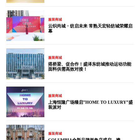
服装商城
云织尚城・纺启未来 常熟天宏轻纺城荣耀启
幕
服装商城
搭桥梁、促合作！盛泽东纺城推动运动功能
面料供需高效对接！
服装商城
上海恒隆广场臻启”HOME TO LUXURY”盛
装派对
服装商城