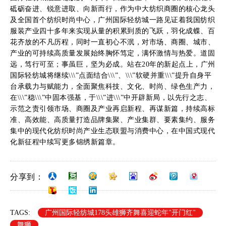
砥砺奋进、锐意进取、向新而行，作为中大纺织商圈的核心龙头
及全国首个纺织时尚中心，广州国际轻纺城一路见证着我国纺织
服装产业四十多年来实现从量的积累到质的飞跃，羽化成蝶、百
花齐放的不凡历程，同时一直初心不泯，对市场、商圈、城市、
产业的可持续高质量发展始终胸怀笃定，满怀激情与热爱。道固
远，笃行可至；事虽巨，坚为必成。站在20年的新起点上，广州
国际轻纺城将继续\\\”点面结合\\\”、\\\”软硬并重\\\”提升自身平
台承载力与赋能力，全面聚焦科技、文化、时尚、绿色生产力，
在\\\”稳\\\”中固本强基，于\\\”进\\\”中开辟新局，以先行之志、
示范之责引领市场、商圈及产业再启新程、再谋新篇，持续高标
准、高效能、高质量打造品牌集聚、产业集群、要素集约、服务
集中的现代化纺织时尚产业生态联盟与消费中心，在中国式现代
化新征程中续写更多锦绣新篇章。
分享到：
TAGS:
广州国际轻纺城178头雄狮齐舞喜迎蛇年"开门红"
舞狮