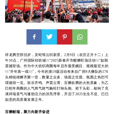
祥龙腾空辞旧岁，灵蛇驾云织新景。2月9日（农历正月十二）上
午10点，广州国际轻纺城\\\”2025新春开市醒狮旺场活动\\\”如期
震撼登场。作为中大纺织商圈每年启市最受瞩目、规模最宏大的
\\\”开年第一戏\\\”，今年的第19届活动有来自广府8大狮队的178
头精锐雄狮齐聚一堂，数量之众多、场面之壮观、氛围之热烈可
谓难得一见。鼓乐齐鸣、声震云霄、百狮欢腾的火热景象，为乙
巳蛇年商圈的人气商气财气畅旺打响头炮、抢下头彩，敲响了充
满祥瑞喜气与蓬勃活力的洪亮序章，开启了2025生生不息、巳巳
如意的高质量发展之年。
百狮献瑞，聚力向新齐奋进