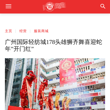
主页
经营
服装商城
广州国际轻纺城178头雄狮齐舞喜迎蛇
年”开门红”