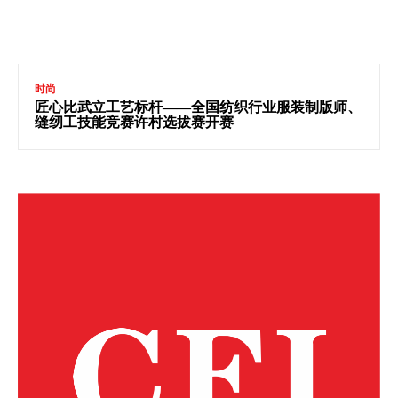
时尚
匠心比武立工艺标杆——全国纺织行业服装制版师、
缝纫工技能竞赛许村选拔赛开赛