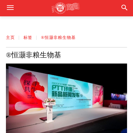
主页
标签
®恒灏非粮生物基
®恒灏非粮生物基