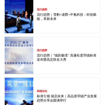
流行趋势
流行趋势｜雪豹×凌爵×中氪科技：科技赋
能，革新未来
流行趋势
流行趋势｜“绒跃极境” 高蓬松度羽绒标准
发布暨高定联名大秀
高端论坛
标准引领 绒启未来｜高品质羽绒产业发展
趋势分享会圆满举行